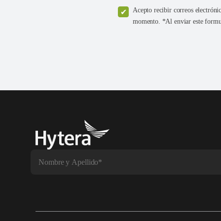
Acepto recibir correos electróni
momento. *Al enviar este formul