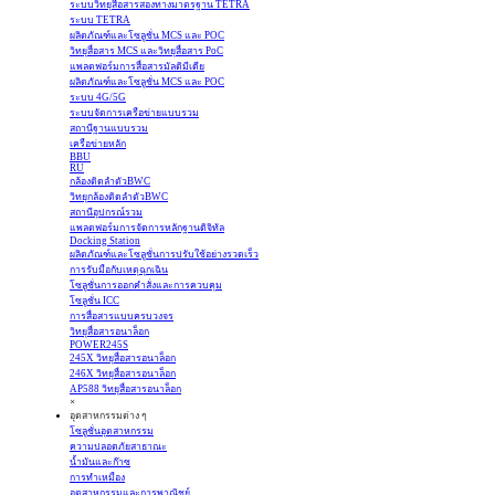
ระบบวิทยุสื่อสารสองทางมาตรฐาน TETRA
ระบบ TETRA
ผลิตภัณฑ์และโซลูชั่น MCS และ POC
วิทยุสื่อสาร MCS และวิทยุสื่อสาร PoC
แพลตฟอร์มการสื่อสารมัลติมีเดีย
ผลิตภัณฑ์และโซลูชั่น MCS และ POC
ระบบ 4G/5G
ระบบจัดการเครือข่ายแบบรวม
สถานีฐานแบบรวม
เครือข่ายหลัก
BBU
RU
กล้องติดลำตัวBWC
วิทยุกล้องติดลำตัวBWC
สถานีอุปกรณ์รวม
แพลตฟอร์มการจัดการหลักฐานดิจิทัล
Docking Station
ผลิตภัณฑ์และโซลูชั่นการปรับใช้อย่างรวดเร็ว
การรับมือกับเหตุฉุกเฉิน
โซลูชั่นการออกคำสั่งและการควบคุม
โซลูชั่น ICC
การสื่อสารแบบครบวงจร
วิทยุสื่อสารอนาล็อก
POWER245S
245X วิทยุสื่อสารอนาล็อก
246X วิทยุสื่อสารอนาล็อก
AP588 วิทยุสื่อสารอนาล็อก
×
อุตสาหกรรมต่าง ๆ
โซลูชั่นอุตสาหกรรม
ความปลอดภัยสาธาณะ
น้ำมันและก๊าซ
การทำเหมือง
อุตสาหกรรมและการพาณิชย์