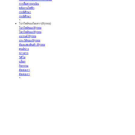
การสื่อสารฉุกเฉิน
พลังงานไฟฟ้า
กรณีศึกษา
กรณีศึกษา
×
โปรไฟล์ของไฮเทรา(Hytera)
โปรไฟล์ของ Hytera
โพรไฟล์ของ Hytera
แบรนด์ Hytera
ประวัติของ Hytera
ห้องแสดงสินค้า Hytera
ศูนย์ข่าว
ข่าวสาร
วิดีโอ
บล็อก
กิจกรรม
ติดต่อเรา
ติดต่อเรา
×