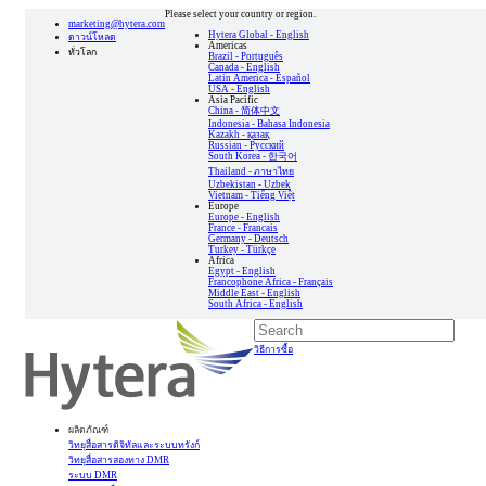
Please select your country or region.
marketing@hytera.com
Hytera Global - English
ดาวน์โหลด
Americas
ทั่วโลก
Brazil - Português
Canada - English
Latin America - Español
USA - English
Asia Pacific
China - 简体中文
Indonesia - Bahasa Indonesia
Kazakh - қазақ
Russian - Pусский
South Korea - 한국어
Thailand - ภาษาไทย
Uzbekistan - Uzbek
Vietnam - Tiếng Việt
Europe
Europe - English
France - Francais
Germany - Deutsch
Turkey - Türkçe
Africa
Egypt - English
Francophone Africa - Français
Middle East - English
South Africa - English
วิธีการซื้อ
ผลิตภัณฑ์
วิทยุสื่อสารดิจิทัลและระบบทรังก์
วิทยุสื่อสารสองทาง DMR
ระบบ DMR