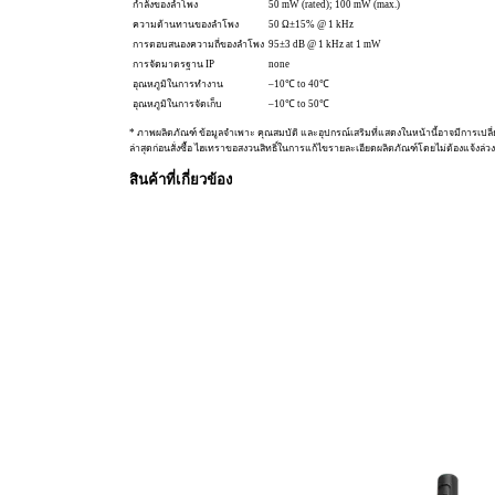
กำลังของลำโพง
50 mW (rated); 100 mW (max.)
ความต้านทานของลำโพง
50 Ω±15% @ 1 kHz
การตอบสนองความถี่ของลำโพง
95±3 dB @ 1 kHz at 1 mW
การจัดมาตรฐาน IP
none
อุณหภูมิในการทำงาน
–10℃ to 40℃
อุณหภูมิในการจัดเก็บ
–10℃ to 50℃
* ภาพผลิตภัณฑ์ ข้อมูลจำเพาะ คุณสมบัติ และอุปกรณ์เสริมที่แสดงในหน้านี้อาจมีการเปลี
ล่าสุดก่อนสั่งซื้อ ไฮเทราขอสงวนสิทธิ์ในการแก้ไขรายละเอียดผลิตภัณฑ์โดยไม่ต้องแจ้งล่วง
สินค้าที่เกี่ยวข้อง