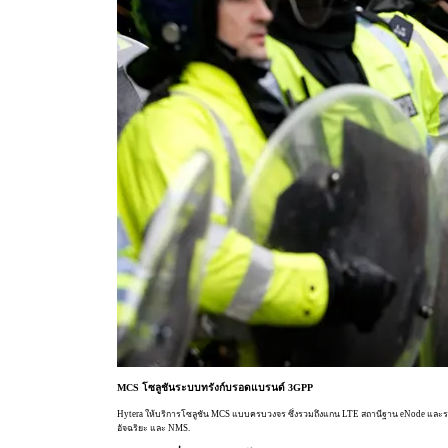
MCS โซลูชันระบบทรังก์บรอดแบรนด์ 3GPP
Hytera ให้บริการโซลูชัน MCS แบบครบวงจร ซึ่งรวมถึงแกน LTE สถานีฐาน eNode และระ
อัจฉริยะ และ NMS.