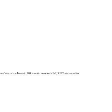
การ SmartOne สามารถเชื่อมต่อกับ PMR แบบเดิม แพลตฟอร์ม PoC, IPPBX และระบบกล้อง