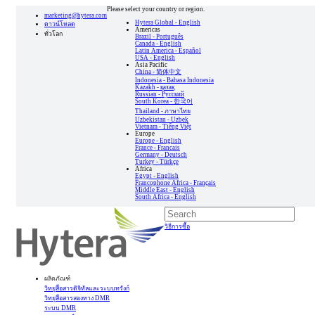
Please select your country or region.
marketing@hytera.com
Hytera Global - English
ดาวน์โหลด
Americas
ทั่วโลก
Brazil - Português
Canada - English
Latin America - Español
USA - English
Asia Pacific
China - 简体中文
Indonesia - Bahasa Indonesia
Kazakh - қазақ
Russian - Pусский
South Korea - 한국어
Thailand - ภาษาไทย
Uzbekistan - Uzbek
Vietnam - Tiếng Việt
Europe
Europe - English
France - Francais
Germany - Deutsch
Turkey - Türkçe
Africa
Egypt - English
Francophone Africa - Français
Middle East - English
South Africa - English
วิธีการซื้อ
ผลิตภัณฑ์
วิทยุสื่อสารดิจิทัลและระบบทรังก์
วิทยุสื่อสารสองทาง DMR
ระบบ DMR