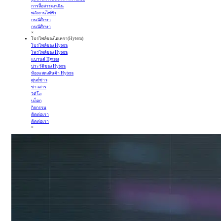
การสื่อสารฉุกเฉิน
พลังงานไฟฟ้า
กรณีศึกษา
กรณีศึกษา
×
โปรไฟล์ของไฮเทรา(Hytera)
โปรไฟล์ของ Hytera
โพรไฟล์ของ Hytera
แบรนด์ Hytera
ประวัติของ Hytera
ห้องแสดงสินค้า Hytera
ศูนย์ข่าว
ข่าวสาร
วิดีโอ
บล็อก
กิจกรรม
ติดต่อเรา
ติดต่อเรา
×