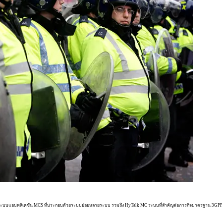
บบแอปพลิเคชัน MCS ที่ประกอบด้วยระบบย่อยหลายระบบ รวมถึง HyTalk MC ระบบที่สำคัญต่อภารกิจมาตรฐาน 3GPP ระบบสั