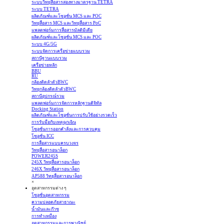
ระบบวิทยุสื่อสารสองทางมาตรฐาน TETRA
ระบบ TETRA
ผลิตภัณฑ์และโซลูชั่น MCS และ POC
วิทยุสื่อสาร MCS และวิทยุสื่อสาร PoC
แพลตฟอร์มการสื่อสารมัลติมีเดีย
ผลิตภัณฑ์และโซลูชั่น MCS และ POC
ระบบ 4G/5G
ระบบจัดการเครือข่ายแบบรวม
สถานีฐานแบบรวม
เครือข่ายหลัก
BBU
RU
กล้องติดลำตัวBWC
วิทยุกล้องติดลำตัวBWC
สถานีอุปกรณ์รวม
แพลตฟอร์มการจัดการหลักฐานดิจิทัล
Docking Station
ผลิตภัณฑ์และโซลูชั่นการปรับใช้อย่างรวดเร็ว
การรับมือกับเหตุฉุกเฉิน
โซลูชั่นการออกคำสั่งและการควบคุม
โซลูชั่น ICC
การสื่อสารแบบครบวงจร
วิทยุสื่อสารอนาล็อก
POWER245S
245X วิทยุสื่อสารอนาล็อก
246X วิทยุสื่อสารอนาล็อก
AP588 วิทยุสื่อสารอนาล็อก
×
อุตสาหกรรมต่าง ๆ
โซลูชั่นอุตสาหกรรม
ความปลอดภัยสาธาณะ
น้ำมันและก๊าซ
การทำเหมือง
อุตสาหกรรมและการพาณิชย์