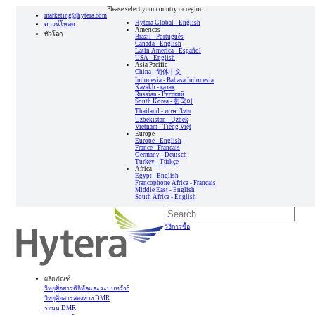
Please select your country or region.
marketing@hytera.com
Hytera Global - English
ดาวน์โหลด
Americas
ทั่วโลก
Brazil - Português
Canada - English
Latin America - Español
USA - English
Asia Pacific
China - 简体中文
Indonesia - Bahasa Indonesia
Kazakh - қазақ
Russian - Pусский
South Korea - 한국어
Thailand - ภาษาไทย
Uzbekistan - Uzbek
Vietnam - Tiếng Việt
Europe
Europe - English
France - Francais
Germany - Deutsch
Turkey - Türkçe
Africa
Egypt - English
Francophone Africa - Français
Middle East - English
South Africa - English
วิธีการซื้อ
ผลิตภัณฑ์
วิทยุสื่อสารดิจิทัลและระบบทรังก์
วิทยุสื่อสารสองทาง DMR
ระบบ DMR