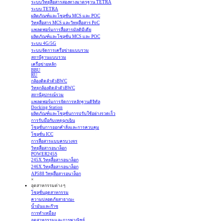
ระบบวิทยุสื่อสารสองทางมาตรฐาน TETRA
ระบบ TETRA
ผลิตภัณฑ์และโซลูชั่น MCS และ POC
วิทยุสื่อสาร MCS และวิทยุสื่อสาร PoC
แพลตฟอร์มการสื่อสารมัลติมีเดีย
ผลิตภัณฑ์และโซลูชั่น MCS และ POC
ระบบ 4G/5G
ระบบจัดการเครือข่ายแบบรวม
สถานีฐานแบบรวม
เครือข่ายหลัก
BBU
RU
กล้องติดลำตัวBWC
วิทยุกล้องติดลำตัวBWC
สถานีอุปกรณ์รวม
แพลตฟอร์มการจัดการหลักฐานดิจิทัล
Docking Station
ผลิตภัณฑ์และโซลูชั่นการปรับใช้อย่างรวดเร็ว
การรับมือกับเหตุฉุกเฉิน
โซลูชั่นการออกคำสั่งและการควบคุม
โซลูชั่น ICC
การสื่อสารแบบครบวงจร
วิทยุสื่อสารอนาล็อก
POWER245S
245X วิทยุสื่อสารอนาล็อก
246X วิทยุสื่อสารอนาล็อก
AP588 วิทยุสื่อสารอนาล็อก
×
อุตสาหกรรมต่าง ๆ
โซลูชั่นอุตสาหกรรม
ความปลอดภัยสาธาณะ
น้ำมันและก๊าซ
การทำเหมือง
อุตสาหกรรมและการพาณิชย์