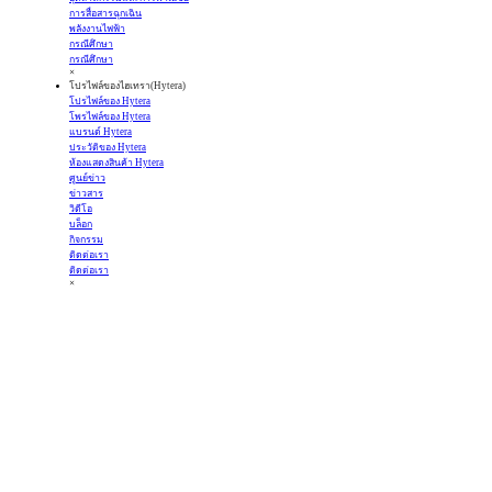
การสื่อสารฉุกเฉิน
พลังงานไฟฟ้า
กรณีศึกษา
กรณีศึกษา
×
โปรไฟล์ของไฮเทรา(Hytera)
โปรไฟล์ของ Hytera
โพรไฟล์ของ Hytera
แบรนด์ Hytera
ประวัติของ Hytera
ห้องแสดงสินค้า Hytera
ศูนย์ข่าว
ข่าวสาร
วิดีโอ
บล็อก
กิจกรรม
ติดต่อเรา
ติดต่อเรา
×