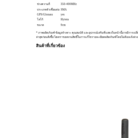
ช่วงความถี่
350-400MHz
ประเภทตัวเชื่อมต่อ
SMA
GPS/Glonass
yes
โลโก้
Hytera
ขนาด
9cm
* ภาพผลิตภัณฑ์ ข้อมูลจำเพาะ คุณสมบัติ และอุปกรณ์เสริมที่แสดงในหน้านี้อาจมีการเปลี
ล่าสุดก่อนสั่งซื้อ ไฮเทราขอสงวนสิทธิ์ในการแก้ไขรายละเอียดผลิตภัณฑ์โดยไม่ต้องแจ้งล่วง
สินค้าที่เกี่ยวข้อง