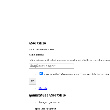
AN0375H10
UHF (350-400MHz) 9cm
Radio-antennas
Helical antennas with helical brass core, are durable and reliable for years of safe co
ทางเราตกลงที่จะรับอีเมล์การตลาดจาก Hytera และเข้าใจว่าทางเราสาม
วิธีการซื้อ
คุณสมบัติของ AN0375H10
Specs_Acc_เสาอากาศ
Specs_Acc_เสาอากาศ