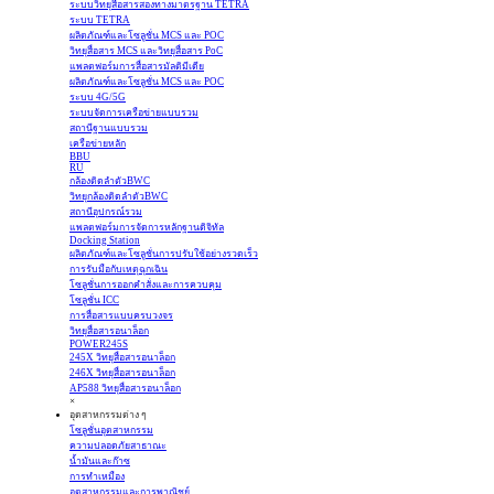
ระบบวิทยุสื่อสารสองทางมาตรฐาน TETRA
ระบบ TETRA
ผลิตภัณฑ์และโซลูชั่น MCS และ POC
วิทยุสื่อสาร MCS และวิทยุสื่อสาร PoC
แพลตฟอร์มการสื่อสารมัลติมีเดีย
ผลิตภัณฑ์และโซลูชั่น MCS และ POC
ระบบ 4G/5G
ระบบจัดการเครือข่ายแบบรวม
สถานีฐานแบบรวม
เครือข่ายหลัก
BBU
RU
กล้องติดลำตัวBWC
วิทยุกล้องติดลำตัวBWC
สถานีอุปกรณ์รวม
แพลตฟอร์มการจัดการหลักฐานดิจิทัล
Docking Station
ผลิตภัณฑ์และโซลูชั่นการปรับใช้อย่างรวดเร็ว
การรับมือกับเหตุฉุกเฉิน
โซลูชั่นการออกคำสั่งและการควบคุม
โซลูชั่น ICC
การสื่อสารแบบครบวงจร
วิทยุสื่อสารอนาล็อก
POWER245S
245X วิทยุสื่อสารอนาล็อก
246X วิทยุสื่อสารอนาล็อก
AP588 วิทยุสื่อสารอนาล็อก
×
อุตสาหกรรมต่าง ๆ
โซลูชั่นอุตสาหกรรม
ความปลอดภัยสาธาณะ
น้ำมันและก๊าซ
การทำเหมือง
อุตสาหกรรมและการพาณิชย์