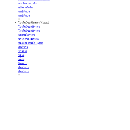
การสื่อสารฉุกเฉิน
พลังงานไฟฟ้า
กรณีศึกษา
กรณีศึกษา
×
โปรไฟล์ของไฮเทรา(Hytera)
โปรไฟล์ของ Hytera
โพรไฟล์ของ Hytera
แบรนด์ Hytera
ประวัติของ Hytera
ห้องแสดงสินค้า Hytera
ศูนย์ข่าว
ข่าวสาร
วิดีโอ
บล็อก
กิจกรรม
ติดต่อเรา
ติดต่อเรา
×