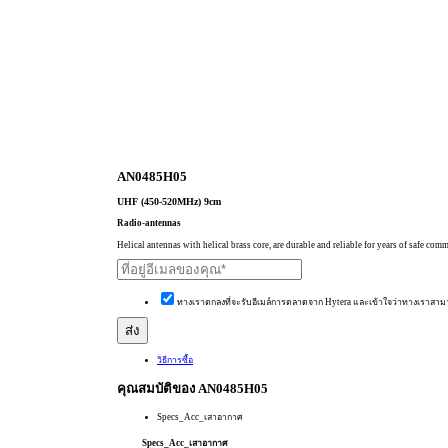
AN0485H05
UHF (450-520MHz) 9cm
Radio-antennas
Helical antennas with helical brass core, are durable and reliable for years of safe co
ทางเราตกลงที่จะรับอีเมล์การตลาดจาก Hytera และเข้าใจว่าทางเราสาม
วิธีการซื้อ
คุณสมบัติของ AN0485H05
Specs_Acc_เสาอากาศ
Specs_Acc_เสาอากาศ