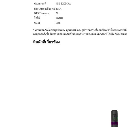
ช่วงความถี่
450-520MHz
ประเภทตัวเชื่อมต่อ
SMA
GPS/Glonass
No
โลโก้
Hytera
ขนาด
9cm
* ภาพผลิตภัณฑ์ ข้อมูลจำเพาะ คุณสมบัติ และอุปกรณ์เสริมที่แสดงในหน้านี้อาจมีการเปลี
ล่าสุดก่อนสั่งซื้อ ไฮเทราขอสงวนสิทธิ์ในการแก้ไขรายละเอียดผลิตภัณฑ์โดยไม่ต้องแจ้งล่วง
สินค้าที่เกี่ยวข้อง