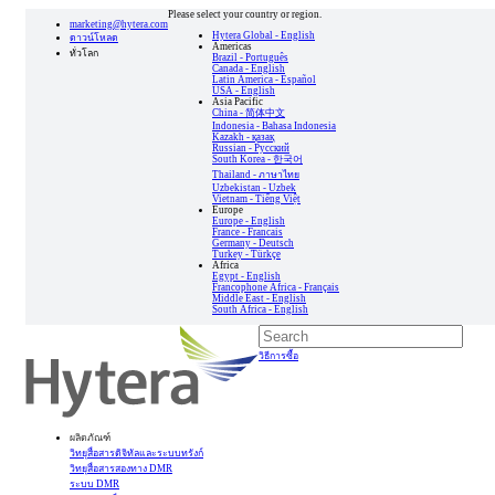
Please select your country or region.
marketing@hytera.com
Hytera Global - English
ดาวน์โหลด
Americas
ทั่วโลก
Brazil - Português
Canada - English
Latin America - Español
USA - English
Asia Pacific
China - 简体中文
Indonesia - Bahasa Indonesia
Kazakh - қазақ
Russian - Pусский
South Korea - 한국어
Thailand - ภาษาไทย
Uzbekistan - Uzbek
Vietnam - Tiếng Việt
Europe
Europe - English
France - Francais
Germany - Deutsch
Turkey - Türkçe
Africa
Egypt - English
Francophone Africa - Français
Middle East - English
South Africa - English
วิธีการซื้อ
ผลิตภัณฑ์
วิทยุสื่อสารดิจิทัลและระบบทรังก์
วิทยุสื่อสารสองทาง DMR
ระบบ DMR