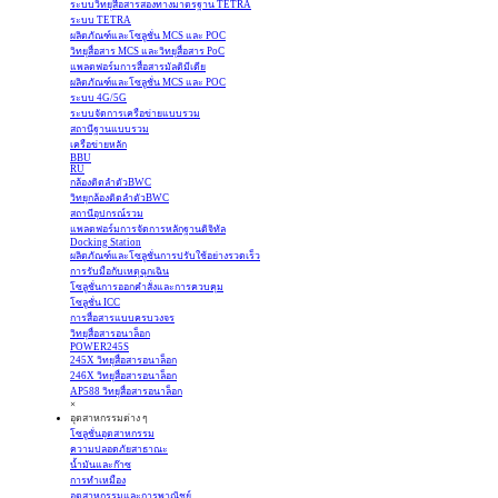
ระบบวิทยุสื่อสารสองทางมาตรฐาน TETRA
ระบบ TETRA
ผลิตภัณฑ์และโซลูชั่น MCS และ POC
วิทยุสื่อสาร MCS และวิทยุสื่อสาร PoC
แพลตฟอร์มการสื่อสารมัลติมีเดีย
ผลิตภัณฑ์และโซลูชั่น MCS และ POC
ระบบ 4G/5G
ระบบจัดการเครือข่ายแบบรวม
สถานีฐานแบบรวม
เครือข่ายหลัก
BBU
RU
กล้องติดลำตัวBWC
วิทยุกล้องติดลำตัวBWC
สถานีอุปกรณ์รวม
แพลตฟอร์มการจัดการหลักฐานดิจิทัล
Docking Station
ผลิตภัณฑ์และโซลูชั่นการปรับใช้อย่างรวดเร็ว
การรับมือกับเหตุฉุกเฉิน
โซลูชั่นการออกคำสั่งและการควบคุม
โซลูชั่น ICC
การสื่อสารแบบครบวงจร
วิทยุสื่อสารอนาล็อก
POWER245S
245X วิทยุสื่อสารอนาล็อก
246X วิทยุสื่อสารอนาล็อก
AP588 วิทยุสื่อสารอนาล็อก
×
อุตสาหกรรมต่าง ๆ
โซลูชั่นอุตสาหกรรม
ความปลอดภัยสาธาณะ
น้ำมันและก๊าซ
การทำเหมือง
อุตสาหกรรมและการพาณิชย์