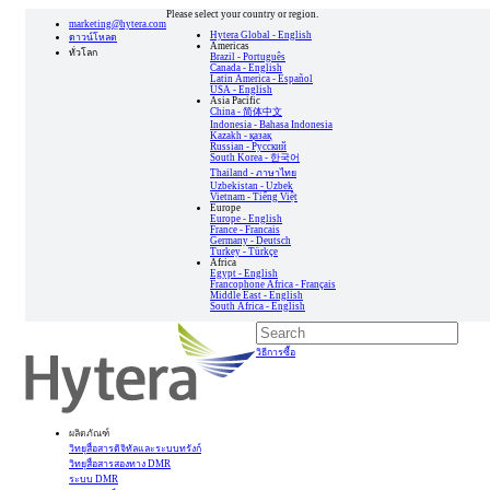
Please select your country or region.
marketing@hytera.com
Hytera Global - English
ดาวน์โหลด
Americas
ทั่วโลก
Brazil - Português
Canada - English
Latin America - Español
USA - English
Asia Pacific
China - 简体中文
Indonesia - Bahasa Indonesia
Kazakh - қазақ
Russian - Pусский
South Korea - 한국어
Thailand - ภาษาไทย
Uzbekistan - Uzbek
Vietnam - Tiếng Việt
Europe
Europe - English
France - Francais
Germany - Deutsch
Turkey - Türkçe
Africa
Egypt - English
Francophone Africa - Français
Middle East - English
South Africa - English
วิธีการซื้อ
ผลิตภัณฑ์
วิทยุสื่อสารดิจิทัลและระบบทรังก์
วิทยุสื่อสารสองทาง DMR
ระบบ DMR