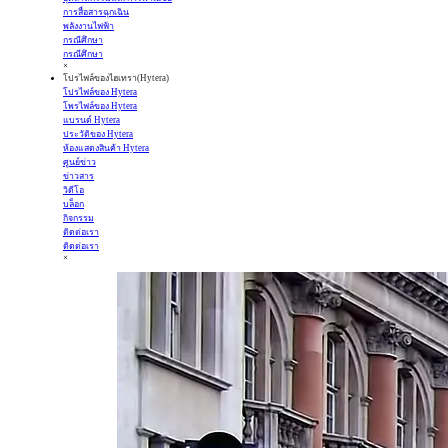
การสื่อสารฉุกเฉิน
พลังงานไฟฟ้า
กรณีศึกษา
กรณีศึกษา
×
โปรไฟล์ของไฮเทรา(Hytera)
โปรไฟล์ของ Hytera
โพรไฟล์ของ Hytera
แบรนด์ Hytera
ประวัติของ Hytera
ห้องแสดงสินค้า Hytera
ศูนย์ข่าว
ข่าวสาร
วิดีโอ
บล็อก
กิจกรรม
ติดต่อเรา
ติดต่อเรา
×