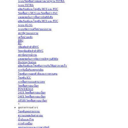
ระบบวิทยุสื่อสารสองทางมาตรฐาน TETRA
ระบบ TETRA
ผลิตภัณฑ์และโซลูชั่น MCS และ POC
วิทยุสื่อสาร MCS และวิทยุสื่อสาร PoC
แพลตฟอร์มการสื่อสารมัลติมีเดีย
ผลิตภัณฑ์และโซลูชั่น MCS และ POC
ระบบ 4G/5G
ระบบจัดการเครือข่ายแบบรวม
สถานีฐานแบบรวม
เครือข่ายหลัก
BBU
RU
กล้องติดลำตัวBWC
วิทยุกล้องติดลำตัวBWC
สถานีอุปกรณ์รวม
แพลตฟอร์มการจัดการหลักฐานดิจิทัล
Docking Station
ผลิตภัณฑ์และโซลูชั่นการปรับใช้อย่างรวดเร็ว
การรับมือกับเหตุฉุกเฉิน
โซลูชั่นการออกคำสั่งและการควบคุม
โซลูชั่น ICC
การสื่อสารแบบครบวงจร
วิทยุสื่อสารอนาล็อก
POWER245S
245X วิทยุสื่อสารอนาล็อก
246X วิทยุสื่อสารอนาล็อก
AP588 วิทยุสื่อสารอนาล็อก
×
อุตสาหกรรมต่าง ๆ
โซลูชั่นอุตสาหกรรม
ความปลอดภัยสาธาณะ
น้ำมันและก๊าซ
การทำเหมือง
อุตสาหกรรมและการพาณิชย์