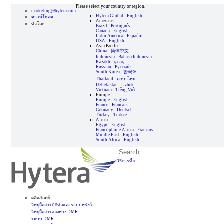
Please select your country or region.
marketing@hytera.com
Hytera Global - English
ดาวน์โหลด
Americas
ทั่วโลก
Brazil - Português
Canada - English
Latin America - Español
USA - English
Asia Pacific
China - 简体中文
Indonesia - Bahasa Indonesia
Kazakh - қазақ
Russian - Pусский
South Korea - 한국어
Thailand - ภาษาไทย
Uzbekistan - Uzbek
Vietnam - Tiếng Việt
Europe
Europe - English
France - Francais
Germany - Deutsch
Turkey - Türkçe
Africa
Egypt - English
Francophone Africa - Français
Middle East - English
South Africa - English
วิธีการซื้อ
ผลิตภัณฑ์
วิทยุสื่อสารดิจิทัลและระบบทรังก์
วิทยุสื่อสารสองทาง DMR
ระบบ DMR