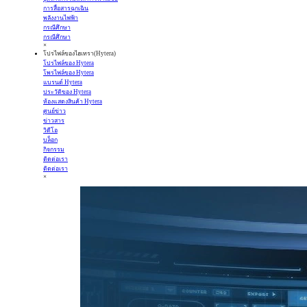
การสื่อสารฉุกเฉิน
พลังงานไฟฟ้า
กรณีศึกษา
กรณีศึกษา
×
โปรไฟล์ของไฮเทรา(Hytera)
โปรไฟล์ของ Hytera
โพรไฟล์ของ Hytera
แบรนด์ Hytera
ประวัติของ Hytera
ห้องแสดงสินค้า Hytera
ศูนย์ข่าว
ข่าวสาร
วิดีโอ
บล็อก
กิจกรรม
ติดต่อเรา
ติดต่อเรา
×