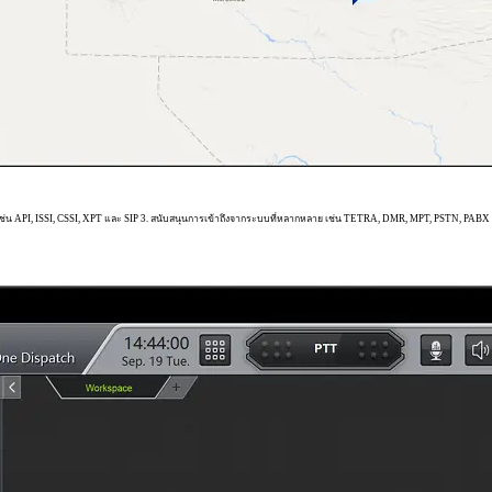
เช่น API, ISSI, CSSI, XPT และ SIP 3. สนับสนุนการเข้าถึงจากระบบที่หลากหลาย เช่น TETRA, DMR, MPT, PSTN, PABX แล