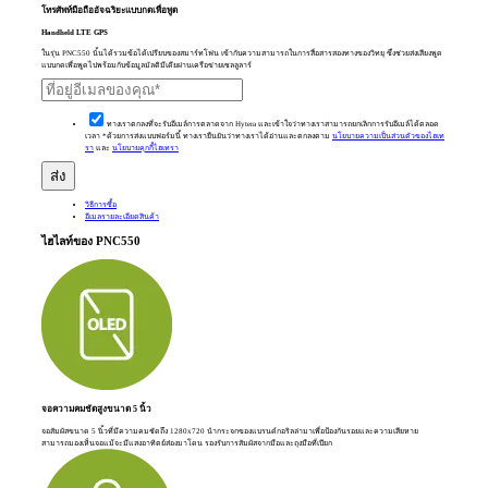
โทรศัพท์มือถืออัจฉริยะแบบกดเพื่อพูด
Handheld
LTE
GPS
ในรุ่น PNC550 นั้นได้รวมข้อได้เปรียบของสมาร์ทโฟน เข้ากับความสามารถในการสื่อสารสองทางของวิทยุ ซึ่งช่วยส่งเสียงพูด
แบบกดเพื่อพูดไปพร้อมกับข้อมูลมัลติมีเดียผ่านเครือข่ายเซลลูลาร์
ทางเราตกลงที่จะรับอีเมล์การตลาดจาก Hytera และเข้าใจว่าทางเราสามารถยกเลิกการรับอีเมล์ได้ตลอด
เวลา *ด้วยการส่งแบบฟอร์มนี้ ทางเรายืนยันว่าทางเราได้อ่านและตกลงตาม
นโยบายความเป็นส่วนตัวของไฮเท
รา
และ
นโยบายคุกกี้ไฮเทรา
วิธีการซื้อ
อีเมลรายละเอียดสินค้า
ไฮไลท์ของ PNC550
จอความคมชัดสูงขนาด 5 นิ้ว
จอสัมผัสขนาด 5 นิ้วที่มีความคมชัดถึง 1280x720 นำกระจกของแบรนด์กอริลล่ามาเพื่อป้องกันรอยและความเสียหาย
สามารถมองเห็นจอแม้จะมีแสงอาทิตย์ส่องมาโดน รองรับการสัมผัสจากมือและถุงมือที่เปียก