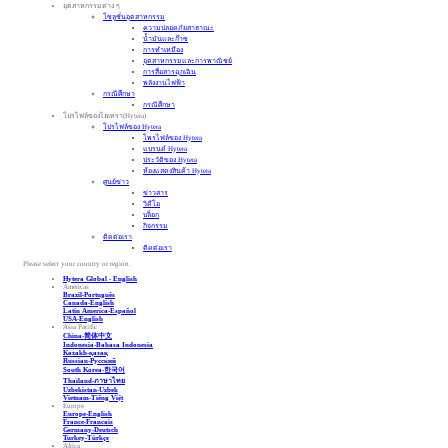
อุตสาหกรรมต่าง ๆ
โซลูชั่นอุตสาหกรรม
ความปลอดภัยสาธาณะ
น้ำมันและก๊าซ
การทำเหมือง
อุตสาหกรรมและการพาณิชย์
การสื่อสารฉุกเฉิน
พลังงานไฟฟ้า
กรณีศึกษา
กรณีศึกษา
โปรไฟล์ของไฮเทรา(Hytera)
โปรไฟล์ของ Hytera
โพรไฟล์ของ Hytera
แบรนด์ Hytera
ประวัติของ Hytera
ห้องแสดงสินค้า Hytera
ศูนย์ข่าว
ข่าวสาร
วิดีโอ
บล็อก
กิจกรรม
ติดต่อเรา
ติดต่อเรา
Please select your country or region.
Hytera Global - English
Americas
Brazil-Português
Canada-English
Latin America-Español
USA-English
Asia Pacific
China-简体中文
Indonesia-Bahasa Indonesia
Kazakh-қазақ
Russian-Pусский
South Korea-한국어
Thailand-ภาษาไทย
Uzbekistan-Uzbek
Vietnam-Tiếng Việt
Europe
Europe-English
France-Francais
Germany-Deutsch
Turkey-Türkçe
Africa