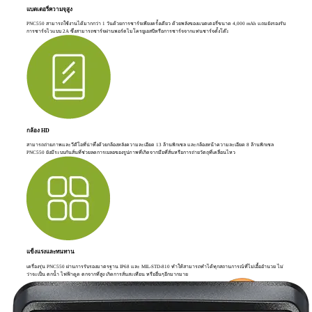
แบตเตอรี่ความจุสูง
PNC550 สามารถใช้งานได้มากกว่า 1 วันด้วยการชาร์จเพียงครั้งเดียว ด้วยพลังของแบตเตอรี่ขนาด 4,000 mAh แถมยังรองรับ
การชาร์จไวแบบ 2A ซึ่งสามารถชาร์จผ่านพอร์ตไมโครยูเอสบีหรือการชาร์จจากแท่นชาร์จตั้งโต๊ะ
กล้อง HD
สามารถถ่ายภาพและวีดีโอที่น่าทึ่งด้วยกล้องหลังความละเอียด 13 ล้านพิกเซล และกล้องหน้าความละเอียด 8 ล้านพิกเซล
PNC550 ยังมีระบบกันสั่นที่ช่วยลดการเบลอของรูปภาพที่เกิดจากมือที่สั่นหรือการถ่ายวัตถุที่เคลื่อนไหว
แข็งแรงและทนทาน
เครื่องรุ่น PNC550 ผ่านการรับรองมาตรฐาน IP68 และ MIL-STD-810 ทำให้สามารถทำได้ทุกสถานการณ์ที่ไม่เอื้ออำนวย ไม่
ว่าจะเป็น ตกน้ำ ไฟฟ้าดูด ตกจากที่สูง เกิดการสั่นสะเทือน หรืออื่นๆอีกมากมาย