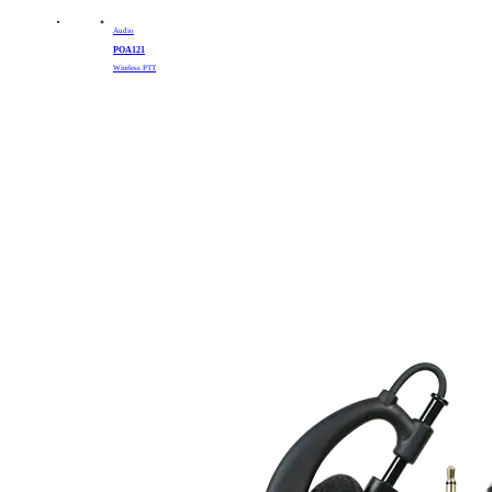
Audio
POA121
Wireless PTT