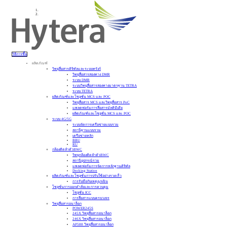
วิธีการซื้อ
ผลิตภัณฑ์
วิทยุสื่อสารดิจิทัลและระบบทรังก์
วิทยุสื่อสารสองทาง DMR
ระบบ DMR
ระบบวิทยุสื่อสารสองทางมาตรฐาน TETRA
ระบบ TETRA
ผลิตภัณฑ์และโซลูชั่น MCS และ POC
วิทยุสื่อสาร MCS และวิทยุสื่อสาร PoC
แพลตฟอร์มการสื่อสารมัลติมีเดีย
ผลิตภัณฑ์และโซลูชั่น MCS และ POC
ระบบ 4G/5G
ระบบจัดการเครือข่ายแบบรวม
สถานีฐานแบบรวม
เครือข่ายหลัก
BBU
RU
กล้องติดลำตัวBWC
วิทยุกล้องติดลำตัวBWC
สถานีอุปกรณ์รวม
แพลตฟอร์มการจัดการหลักฐานดิจิทัล
Docking Station
ผลิตภัณฑ์และโซลูชั่นการปรับใช้อย่างรวดเร็ว
การรับมือกับเหตุฉุกเฉิน
โซลูชั่นการออกคำสั่งและการควบคุม
โซลูชั่น ICC
การสื่อสารแบบครบวงจร
วิทยุสื่อสารอนาล็อก
POWER245S
245X วิทยุสื่อสารอนาล็อก
246X วิทยุสื่อสารอนาล็อก
AP588 วิทยุสื่อสารอนาล็อก