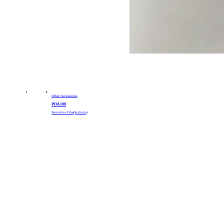
Other Accessories
POA188
Protective Film(Stalinite)