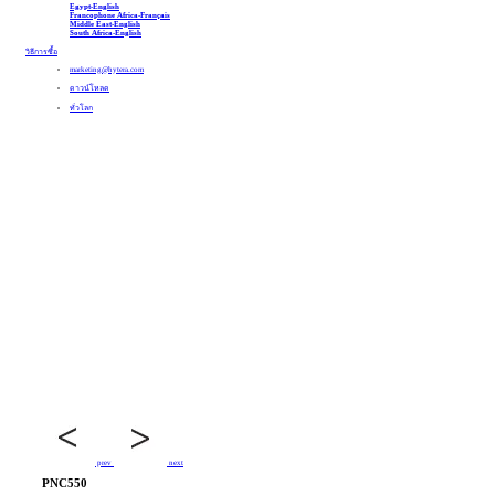
Egypt-English
Francophone Africa-Français
Middle East-English
South Africa-English
วิธีการซื้อ
marketing@hytera.com
ดาวน์โหลด
ทั่วโลก
prev
next
PNC550