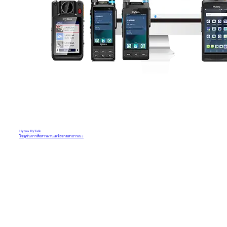
Hytera HyTalk
โซลูชันการสื่อสารผ่านเครือข่ายสาธารณะ