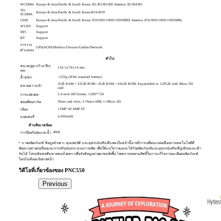
WCDMA
Europe & Asia-Pacific & South Korea: B1/B3/B5/B8 America: B2/B4/B5
TD-
Europe & Asia-Pacific & South Korea:B34/B39
SCDMA
GSM
Europe & Asia-Pacific & South Korea: 850/900/1800/1900MHZ America: 850/900/1800/1900MHz
WLAN
Support
NFC
Support
BT
Support
การวาง
GPS(AGPS)/Beidou/Glonass/Galileo/Network
ตำแหน่ง
ทั่วไป
ขนาด(สูง×กว้าง×ลึก)
156.5x76x14 mm
mm
<250g (With standard battery)
น้ำหนัก
3GB RAM + 32GB ROM / 4GB RAM + 64GB ROM; Expandable to 128GB with Micro SD
หน่วยความจำ
card
5.0-inch HD Screen, 1280*720
การแสดงผล
Three card slots, 2×Nano-SIM, 1×Micro SD
ช่องเสียบการ์ด
13MP AF 8MP FF
กล้อง
4,000mAh
แบตเตอรี่
ด้านสิ่งแวดล้อม
IP68
การป้องกันฝุ่นและน้ำ
* ภาพผลิตภัณฑ์ ข้อมูลจำเพาะ คุณสมบัติ และอุปกรณ์เสริมที่แสดงในหน้านี้อาจมีการเปลี่ยนแปลงเนื่องจากเทคโนโลยีที่
พัฒนาอย่างต่อเนื่องและการปรับปรุงกระบวนการผลิต เพื่อให้แน่ใจว่าคุณจะได้รับผลิตภัณฑ์และอุปกรณ์เสริมที่ถูกต้องและเข้า
กันได้ โปรดติดต่อทีมขายของไฮเทราเพื่อรับข้อมูลล่าสุดก่อนสั่งซื้อ ไฮเทราขอสงวนสิทธิ์ในการแก้ไขรายละเอียดผลิตภัณฑ์
โดยไม่ต้องแจ้งล่วงหน้า.
วิดีโอที่เกี่ยวข้องของ PNC550
Previous