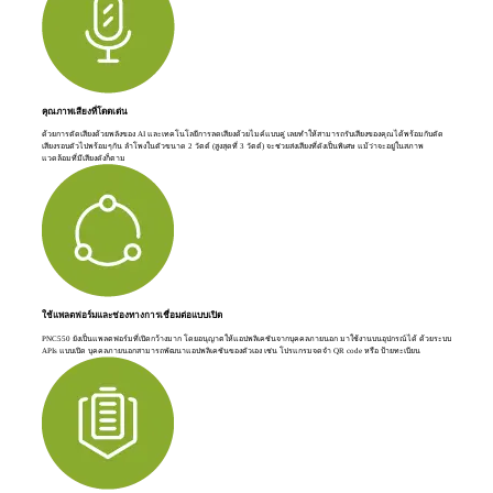
คุณภาพเสียงที่โดดเด่น
ด้วยการตัดเสียงด้วยพลังของ AI และเทคโนโลยีการลดเสียงด้วยไมค์แบบคู่ เลยทำให้สามารถรับเสียงของคุณได้พร้อมกับตัด
เสียงรอบตัวไปพร้อมๆกัน ลำโพงในตัวขนาด 2 วัตต์ (สูงสุดที่ 3 วัตต์) จะช่วยส่งเสียงที่ดังเป็นพิเศษ แม้ว่าจะอยู่ในสภาพ
แวดล้อมที่มีเสียงดังก็ตาม
ใช้แพลตฟอร์มและช่องทางการเชื่อมต่อแบบเปิด
PNC550 ยังเป็นแพลตฟอร์มที่เปิดกว้างมาก โดยอนุญาตให้แอปพลิเคชันจากบุคคลภายนอก มาใช้งานบนอุปกรณ์ได้ ด้วยระบบ
APIs แบบเปิด บุคคลภายนอกสามารถพัฒนาแอปพลิเคชันของตัวเอง เช่น โปรแกรมจดจำ QR code หรือ ป้ายทะเบียน