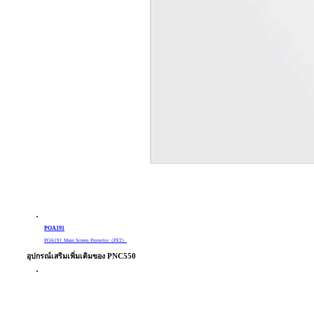
POA191
POA191 Main Screen Protector（PET）
อุปกรณ์เสริมเพิ่มเติมของ PNC550