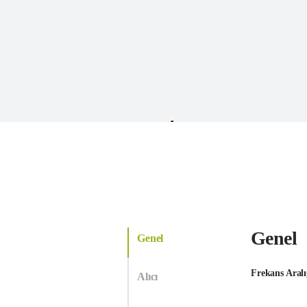
Anten
DMO modunda çift zaman dilimli ilet
katına çıkarır
Genel
Genel
Frekans Aralı
Alıcı