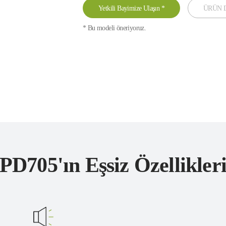
Yetkili Bayimize Ulaşın
*
ÜRÜN D
* Bu modeli öneriyoruz.
PD705'ın Eşsiz Özellikler