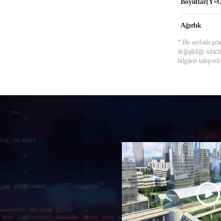
Boyutlar(Y
Ağırlık
* Bu sayfada göst
değişikliğe tabid
bilgileri talep e