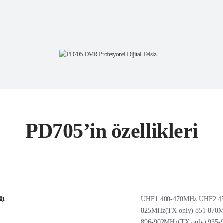
işim, verimliliği iki
PD705’in özellikleri
ğı
UHF1:400-470MHz UHF2:4
825MHz(TX only) 851-87
896-902MHz(TX only) 93