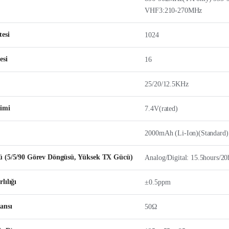
VHF3:210-270MHz
esi
1024
esi
16
25/20/12.5KHz
limi
7.4V(rated)
2000mAh (Li-Ion)(Standard)
 (5/5/90 Görev Döngüsü, Yüksek TX Gücü)
Analog/Digital: 15.5hours/20
lılığı
±0.5ppm
ansı
50Ω