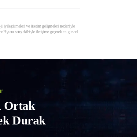
ji iyileştirmeleri ve üretim gelişmeleri nedeniyle
 Hytera satış ekibiyle iletişime geçerek en güncel
r
 Ortak
Tek Durak