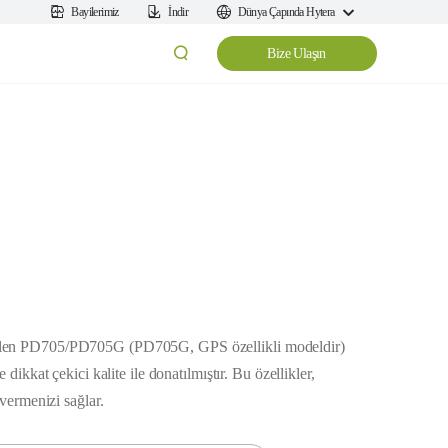
Bayilerimiz
İndir
Dünya Çapında Hytera
Bize Ulaşın
tilen PD705/PD705G (PD705G, GPS özellikli modeldir)
 dikkat çekici kalite ile donatılmıştır. Bu özellikler,
 vermenizi sağlar.