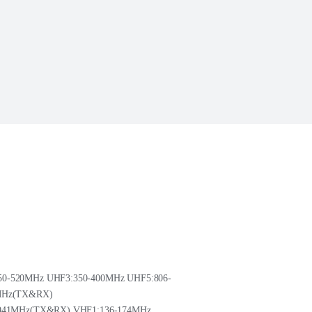
50-520MHz UHF3:350-400MHz UHF5:806-
0MHz(TX&RX)
5-941MHz(TX&RX) VHF1:136-174MHz