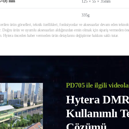
×G×D) mm
125 × 55 × 35mm
335g
erilen ürün görselleri, teknik özellikleri, fonksiyonlar ve aksesuarlar devam eden teknolo
ir. Doğru ürün ve uyumlu aksesuarları aldığınızdan emin olmak için sipariş vermeden önce
din. Hytera önceden haber vermeden ürün detaylarını değiştirme hakkını saklı tutar.
PD705 ile ilgili videola
Hytera DMR
Kullanımlı 
Çözümü