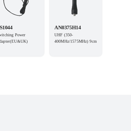
S1044
AN0375H14
witching Power
UHF (350-
dapter(EU&UK)
400MHz/1575MHz) 9cm