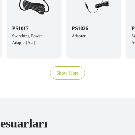
PS1017
PS1026
P
Switching Power
Adapter
S
Adapter(AU)
A
Show More
esuarları