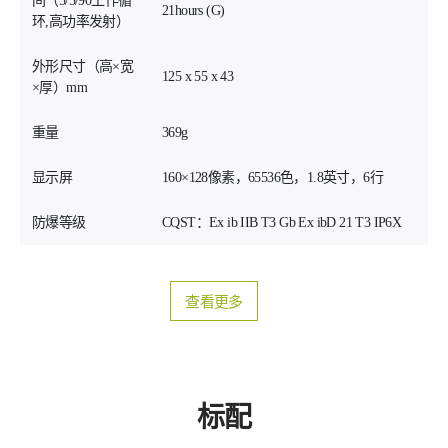
间（5/5/90工作循
21hours (G)
环,高功率发射）
外形尺寸（高×宽
125 x 55 x 43
×厚）mm
重量
369g
显示屏
160×128像素，65536色，1.8英寸，6行
防爆等级
CQST：Ex ib IIB T3 Gb Ex ibD 21 T3 IP6X
查看更多
标配