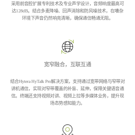
采用前音腔扩展专利技术及专业声学设计，音频响度最高可
达128dB。结合多麦降噪、回声消除和防风噪技术，在嘈杂
环境下声音仍然响亮清晰，确保通信畅通无阻。
宽窄融合，互联互通
结合Hytera HyTalk Pro解决方案，支持通过宽带网络与窄带对
讲机通信，实现对窄带覆盖的补盲、延伸，保障关键语音通
信。终端还支持视频对讲、视频上拉等多媒体业务，提升现
场态势感知能力。