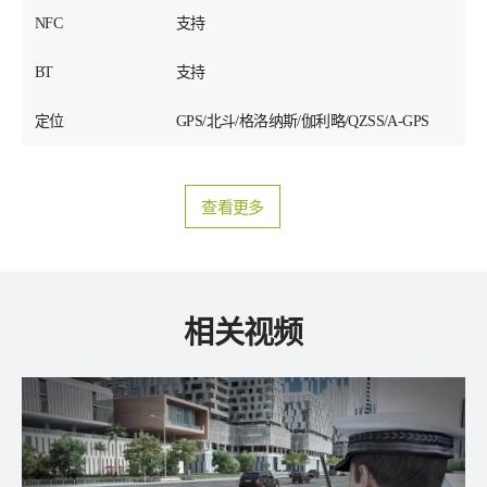
NFC
支持
BT
支持
定位
GPS/北⽃/格洛纳斯/伽利略/QZSS/A-GPS
查看更多
相关视频