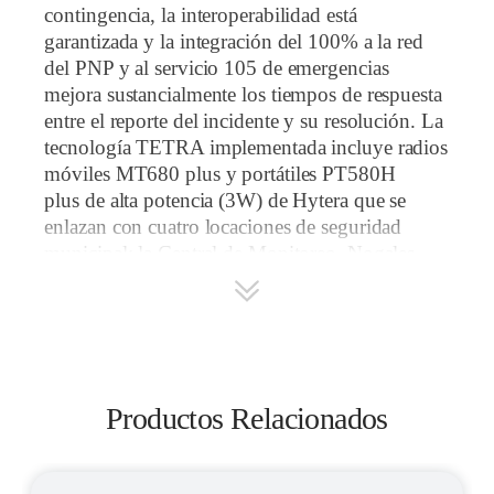
contingencia, la interoperabilidad está
garantizada y la integración del 100% a la red
del PNP y al servicio 105 de emergencias
mejora sustancialmente los tiempos de respuesta
entre el reporte del incidente y su resolución. La
tecnología TETRA implementada incluye radios
móviles MT680 plus y
portátiles PT580H
plus
de alta potencia (3W) de Hytera que se
enlazan con cuatro locaciones de seguridad
municipal: la Central de Monitoreo, Nogales,
Praderas y Huanca. La implementación continúa
y en las próximas semanas se incluirá el
despacho AVL integrado con la red de datos de
la PNP.
Productos Relacionados