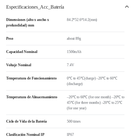
Especificaciones_Acc_Batería
Dimensiones (alto x ancho x
84.2*52.6*14.2(mm)
profundidad) mm
Peso
about 89g
Capacidad Nominal
1500mAh
Voltaje Nominal
7.4V
Temperatura de Funcionamiento
0℃ to 45℃(charge) –20℃ to 60℃
(discharge)
Temperatura de Almacenamiento
–20℃ to 60℃ (for one month) –20℃ to
45℃ (for three months) –20℃ to 25℃
(for one year)
Ciclo de Vida de la Batería
500 times
Clasificación Nominal IP
IP67