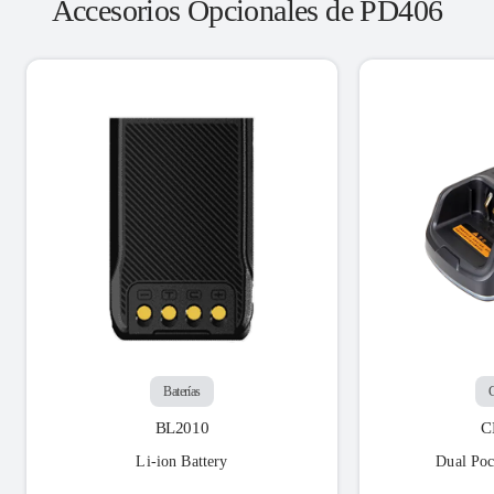
Accesorios Opcionales de PD406
Baterías
C
BL2010
C
Li-ion Battery
Dual Poc