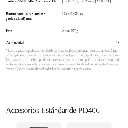
Trabajo 5/5/90, Alta Potencia de TX)
(1500mAh); 16/22hours (2000mAh)
Dimensiones (alto x ancho x
112×54×28mm
profundidad) mm
Peso
About 270g
Ambiental
* Las imágenes, especificaciones, funciones y accesorios del producto mostrado en esta página
están sujetos a cambios debido a actualizaciones tecnológicas y mejoras de producción continuas.
Para garantizar que reciba el producto correcto y los accesorios compatibles, contacte al equipo de
ventas de Hytera para obtener la información más reciente antes de realizar un pedido. Hytera se
reserva el derecho de modificar los detalles del producto sin previo aviso.
Accesorios Estándar de PD406