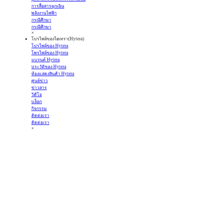
การสื่อสารฉุกเฉิน
พลังงานไฟฟ้า
กรณีศึกษา
กรณีศึกษา
×
โปรไฟล์ของไฮเทรา(Hytera)
โปรไฟล์ของ Hytera
โพรไฟล์ของ Hytera
แบรนด์ Hytera
ประวัติของ Hytera
ห้องแสดงสินค้า Hytera
ศูนย์ข่าว
ข่าวสาร
วิดีโอ
บล็อก
กิจกรรม
ติดต่อเรา
ติดต่อเรา
×