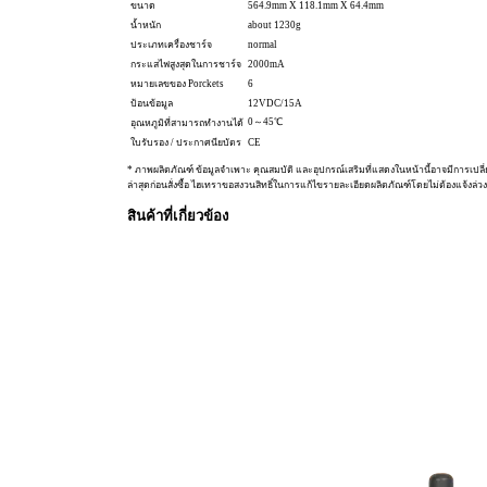
ขนาด
564.9mm X 118.1mm X 64.4mm
น้ำหนัก
about 1230g
ประเภทเครื่องชาร์จ
normal
กระแสไฟสูงสุดในการชาร์จ
2000mA
หมายเลขของ Porckets
6
ป้อนข้อมูล
12VDC/15A
0～45℃
อุณหภูมิที่สามารถทำงานได้
ใบรับรอง / ประกาศนียบัตร
CE
* ภาพผลิตภัณฑ์ ข้อมูลจำเพาะ คุณสมบัติ และอุปกรณ์เสริมที่แสดงในหน้านี้อาจมีการเปลี
ล่าสุดก่อนสั่งซื้อ ไฮเทราขอสงวนสิทธิ์ในการแก้ไขรายละเอียดผลิตภัณฑ์โดยไม่ต้องแจ้งล่วง
สินค้าที่เกี่ยวข้อง