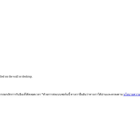
lled on the wall or desktop.
ารถยกเลิกการรับอีเมล์ได้ตลอดเวลา *ด้วยการส่งแบบฟอร์มนี้ ทางเรายืนยันว่าทางเราได้อ่านและตกลงตาม
นโยบายความเ