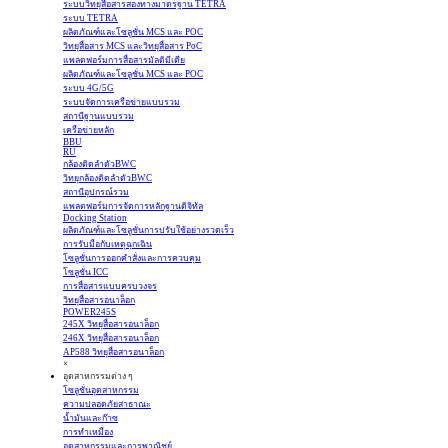
ระบบวิทยุสื่อสารสองทางมาตรฐาน TETRA
ระบบ TETRA
ผลิตภัณฑ์และโซลูชั่น MCS และ POC
วิทยุสื่อสาร MCS และวิทยุสื่อสาร PoC
แพลตฟอร์มการสื่อสารมัลติมีเดีย
ผลิตภัณฑ์และโซลูชั่น MCS และ POC
ระบบ 4G/5G
ระบบจัดการเครือข่ายแบบรวม
สถานีฐานแบบรวม
เครือข่ายหลัก
BBU
RU
กล้องติดลำตัวBWC
วิทยุกล้องติดลำตัวBWC
สถานีอุปกรณ์รวม
แพลตฟอร์มการจัดการหลักฐานดิจิทัล
Docking Station
ผลิตภัณฑ์และโซลูชั่นการปรับใช้อย่างรวดเร็ว
การรับมือกับเหตุฉุกเฉิน
โซลูชั่นการออกคำสั่งและการควบคุม
โซลูชั่น ICC
การสื่อสารแบบครบวงจร
วิทยุสื่อสารอนาล็อก
POWER245S
245X วิทยุสื่อสารอนาล็อก
246X วิทยุสื่อสารอนาล็อก
AP588 วิทยุสื่อสารอนาล็อก
×
อุตสาหกรรมต่าง ๆ
โซลูชั่นอุตสาหกรรม
ความปลอดภัยสาธาณะ
น้ำมันและก๊าซ
การทำเหมือง
อุตสาหกรรมและการพาณิชย์