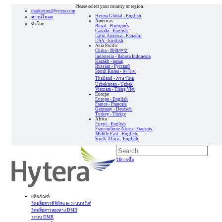
Please select your country or region.
marketing@hytera.com
Hytera Global - English
ดาวน์โหลด
Americas
ทั่วโลก
Brazil - Português
Canada - English
Latin America - Español
USA - English
Asia Pacific
China - 简体中文
Indonesia - Bahasa Indonesia
Kazakh - қазақ
Russian - Pусский
South Korea - 한국어
Thailand - ภาษาไทย
Uzbekistan - Uzbek
Vietnam - Tiếng Việt
Europe
Europe - English
France - Francais
Germany - Deutsch
Turkey - Türkçe
Africa
Egypt - English
Francophone Africa - Français
Middle East - English
South Africa - English
วิธีการซื้อ
ผลิตภัณฑ์
วิทยุสื่อสารดิจิทัลและระบบทรังก์
วิทยุสื่อสารสองทาง DMR
ระบบ DMR