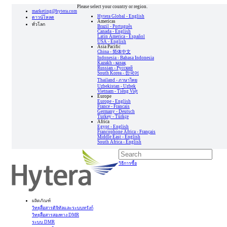
Please select your country or region.
marketing@hytera.com
Hytera Global - English
ดาวน์โหลด
Americas
ทั่วโลก
Brazil - Português
Canada - English
Latin America - Español
USA - English
Asia Pacific
China - 简体中文
Indonesia - Bahasa Indonesia
Kazakh - қазақ
Russian - Pусский
South Korea - 한국어
Thailand - ภาษาไทย
Uzbekistan - Uzbek
Vietnam - Tiếng Việt
Europe
Europe - English
France - Francais
Germany - Deutsch
Turkey - Türkçe
Africa
Egypt - English
Francophone Africa - Français
Middle East - English
South Africa - English
วิธีการซื้อ
ผลิตภัณฑ์
วิทยุสื่อสารดิจิทัลและระบบทรังก์
วิทยุสื่อสารสองทาง DMR
ระบบ DMR