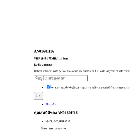
AN0160H16
VHF (145-175MHz) 11.9cm
Radio-antennas
Helical antennas with helical brass core, are durable and reliable for years of safe co
ทางเราตกลงที่จะรับอีเมล์การตลาดจาก Hytera และเข้าใจว่าทางเราสาม
วิธีการซื้อ
คุณสมบัติของ AN0160H16
Specs_Acc_เสาอากาศ
Specs_Acc_เสาอากาศ