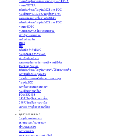
ระบบวิทยุสื่อสารสองทางมาตรฐาน TETRA
ระบบ TETRA
ผลิตภัณฑ์และโซลูชั่น MCS และ POC
วิทยุสื่อสาร MCS และวิทยุสื่อสาร PoC
แพลตฟอร์มการสื่อสารมัลติมีเดีย
ผลิตภัณฑ์และโซลูชั่น MCS และ POC
ระบบ 4G/5G
ระบบจัดการเครือข่ายแบบรวม
สถานีฐานแบบรวม
เครือข่ายหลัก
BBU
RU
กล้องติดลำตัวBWC
วิทยุกล้องติดลำตัวBWC
สถานีอุปกรณ์รวม
แพลตฟอร์มการจัดการหลักฐานดิจิทัล
Docking Station
ผลิตภัณฑ์และโซลูชั่นการปรับใช้อย่างรวดเร็ว
การรับมือกับเหตุฉุกเฉิน
โซลูชั่นการออกคำสั่งและการควบคุม
โซลูชั่น ICC
การสื่อสารแบบครบวงจร
วิทยุสื่อสารอนาล็อก
POWER245S
245X วิทยุสื่อสารอนาล็อก
246X วิทยุสื่อสารอนาล็อก
AP588 วิทยุสื่อสารอนาล็อก
×
อุตสาหกรรมต่าง ๆ
โซลูชั่นอุตสาหกรรม
ความปลอดภัยสาธาณะ
น้ำมันและก๊าซ
การทำเหมือง
อุตสาหกรรมและการพาณิชย์