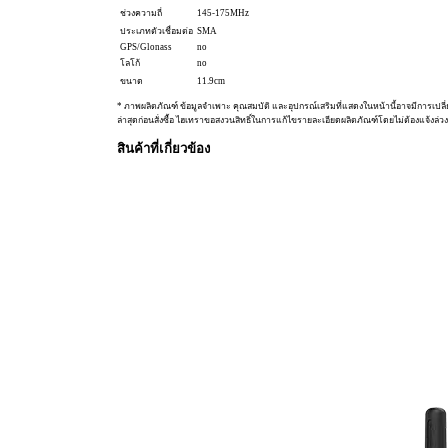
ช่วงความถี่
145-175MHz
ประเภทตัวเชื่อมต่อ
SMA
GPS/Glonass
no
โลโก้
no
ขนาด
11.9cm
* ภาพผลิตภัณฑ์ ข้อมูลจำเพาะ คุณสมบัติ และอุปกรณ์เสริมที่แสดงในหน้านี้อาจมีการเปลี
ล่าสุดก่อนสั่งซื้อ ไฮเทราขอสงวนสิทธิ์ในการแก้ไขรายละเอียดผลิตภัณฑ์โดยไม่ต้องแจ้งล่วง
สินค้าที่เกี่ยวข้อง