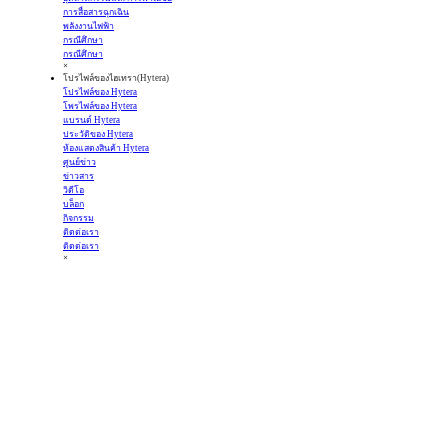
การสื่อสารฉุกเฉิน
พลังงานไฟฟ้า
กรณีศึกษา
กรณีศึกษา
×
โปรไฟล์ของไฮเทรา(Hytera)
โปรไฟล์ของ Hytera
โพรไฟล์ของ Hytera
แบรนด์ Hytera
ประวัติของ Hytera
ห้องแสดงสินค้า Hytera
ศูนย์ข่าว
ข่าวสาร
วิดีโอ
บล็อก
กิจกรรม
ติดต่อเรา
ติดต่อเรา
×