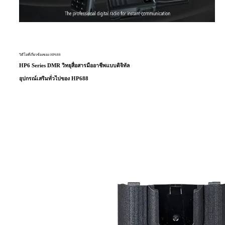
วิดีโอที่เกี่ยวข้องของ HP688
HP6 Series DMR วิทยุสื่อสารมืออาชีพแบบดิจิทัล
อุปกรณ์เสริมทั่วไปของ HP688