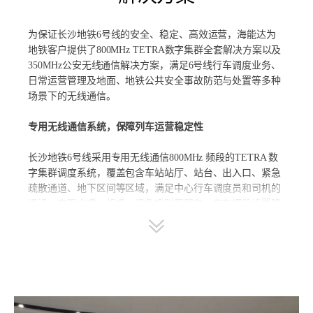
为保证长沙地铁6号线的安全、稳定、高效运营，海能达为
地铁客户提供了800MHz TETRA数字集群全套解决方案以及
350MHz公安无线通信解决方案，满足6号线行车调度业务、
日常运营管理及地面、地铁公共安全事故防范与处置等多种
场景下的无线通信。
专用无线通信系统，保障列车运营稳定性
长沙地铁6号线采用专用无线通信800MHz 频段的TETRA 数
字集群调度系统，覆盖包含车站站厅、站台、出入口、紧急
疏散通道、地下区间等区域，满足中心行车调度员和司机的
通话，实现个呼、组呼、紧急呼叫等服务。在车辆段设置降
级备用设备，当控制中心集群交换机因各种原因发生故障
时，可临时代替控制中心无线中心设备，提供基于单站集群
模式的无线调度通信功能，保障地铁稳健运行无中断。同
时，为满足6 号线部分高架线路无线通信覆盖要求，在车载
台中增加车底天线以确保信号接收无丢失。
同时，方案为长沙地铁6号线每列车的车头、车尾驾驶室各