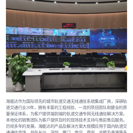
配备了1台CZT852车载台，该车台为轨道交通垂直行业客户
需求量身定制，实现列车与调度台、车站、其他列车、手持
终端等设备之间的通信，满足6号线各种调度指挥业务需
求。
专业无线通信终端，满足地铁站务通信调度需求
海能达为站务人员与车控室工作人员提供专业
TETRA数字对
讲机PT580H Plus
，该对讲机采用业界独有的降噪芯片技术
与回音消除技术，即使在地铁进站、驶离、广播通知等噪杂
的环境中也能够呈现出清晰的语音，确保站务人员与指挥中
心间关键指令的准确传达；长达22小时以上的超长待机时
间，可支持在岗班次全天侯使用需求，无须中途充电换机；
IP68级防尘防水标准，良好的密封性保证内部元件不受侵
蚀，长期在恶劣环境中也能保障优异的产品性能。
海能达作为国际领先的城市轨道交通无线通信系统集成厂商，深耕轨
道交通行业20年，拥有丰富的工程经验、一流的项目团队和健全的质
公安无线通信系统，筑牢安全防范屏障
量保证体系，为客户提供端到端的轨道交通专网无线通信解决方案，
本地化的销售团队为客户提供及时的现场技术支持与售前售后服务。
长沙地铁6号线350MHz公安无线通信系统是公安调度指挥中
历经多年的发展，海能达的产品及解决方案大规模应用于国内轨道交
心和地铁值班民警、车站巡逻民警之间建立通信的重要手
通通信市场，并在长沙、深圳、厦门、南宁、西安、合肥及香港等多