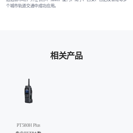
段，实现地面、地铁“上下一张网“的统一调度。在维护大型
个城市轨道交通中成功应用。
活动、节假庆典安全秩序或处理其他突发公共安全事件时，
满足地面与站内的现场指挥调度，保障多警种的站内通信，
高效推动救援疏散工作。
相关产品
PT580H Plus