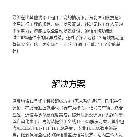
最终在比其他线路工程开工晚的情况下，海能达团队提速6
个月进行工程的规划、施工以及调试，经过无数工作人员的
不懈努力，海能达以全自动场景测试、通信系统功能测
试 100%通过率的优异成绩，通过了深圳地铁 12 号线初期运
营前安全评估，为实现 “11.28”的开通目标奠定了坚实的基
础！
解决方案
深圳地铁12号线工程按照GoA 4（无人看守运行）标准进行
建设，在此标准上就要求以行车为核心，信号与车辆、综合
监控、通信等多系统深度集成，提升轨道交通运行系统的整
体自动化水平。海能达提供了全线TETRA解决方案，其中包
含ACCESSNET-T IP TETRA系统、专业TETRA数字终端
等，做到保障全线路的通信覆盖及信号稳定，站内工作人员