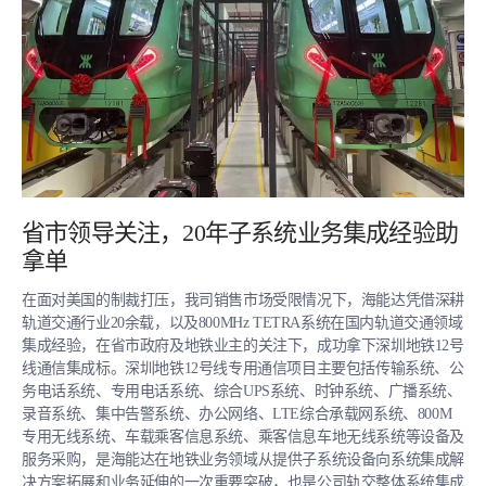
省市领导关注，20年子系统业务集成经验助
拿单
在面对美国的制裁打压，我司销售市场受限情况下，海能达凭借深耕
轨道交通行业20余载，以及800MHz TETRA系统在国内轨道交通领域
集成经验，在省市政府及地铁业主的关注下，成功拿下深圳地铁12号
线通信集成标。深圳地铁12号线专用通信项目主要包括传输系统、公
务电话系统、专用电话系统、综合UPS系统、时钟系统、广播系统、
录音系统、集中告警系统、办公网络、LTE综合承载网系统、800M
专用无线系统、车载乘客信息系统、乘客信息车地无线系统等设备及
服务采购，是海能达在地铁业务领域从提供子系统设备向系统集成解
决方案拓展和业务延伸的一次重要突破，也是公司轨交整体系统集成