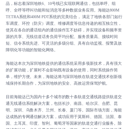
品，标志着深圳地铁6、10号线已实现联网通信，包括单呼、组
呼、全呼等呼叫功能和短消息等多种数据业务应用。海能达800M
TETRA系统和400M PDT系统的完美结合， 满足了地铁各部门如行
车调度、环控（防灾）调度、维修调度等信息传递的相互独立性，
使其在各自的通话组内的通信操作互不妨碍，并实现设备和频率资
源的共享、无线信道话务负荷平均分配、服务质量高、接续时间
短、信令系统先进、可灵活的多级分组、具有自动监视、报警及故
障弱化等功能的智能化网络。
海能达本次为深圳地铁提供的通信系统采用多项新技术，具有强大
的扩展功能，扩展时不会影响既有设备的使用，同时系统操作简
单，维护方便。未来，海能达将与深圳地铁在轨道交通技术创新领
域保持长期合作，为深圳地铁的安全、高效运营保驾护航。
目前海能达已为国内十多个城市的数十条轨道交通线路提供轨道交
通无线通信系统解决方案，包括长沙、南昌、哈尔滨、合肥、昆
明、深圳、乌鲁木齐、兰州、长春、厦门等。国际市场方面，海能
达成熟的专网通信解决方案，成功应用于莫斯科、德国、法国、泰
国、土耳其、印度、智利、葡萄牙等国家的轨道交通行业服务。除