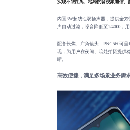
实现不限距离、地域的音视频通信、
内置
3W
超线性双扬声器，提供全方
声自动过滤，噪音降低至
1/4000
，用
配备长焦、广角镜头，
PNC560
可呈
现，为用户在夜间、暗处拍摄提供
晰。
高效便捷，满足多场景业务需