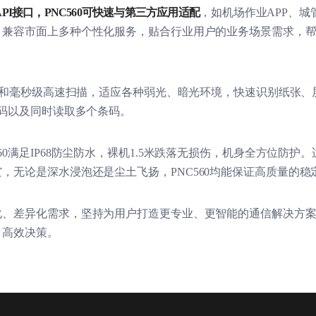
PI
接口，
PNC560
可快速与第三方应用适配
，如机场作业
APP
、城
，兼容市面上多种个性化服务，贴合行业用户的业务场景需求，
和毫秒级高速扫描，适应各种弱光、暗光环境，快速识别纸张、
码以及同时读取多个条码。
60
满足
IP68
防尘防水，裸机
1.5
米跌落无损伤，机身全方位防护。
灾，无论是深水浸泡还是尘土飞扬，
PNC560
均能保证高质量的稳
化、差异化需求，坚持为用户打造更专业、更智能的通信解决方
，高效决策。