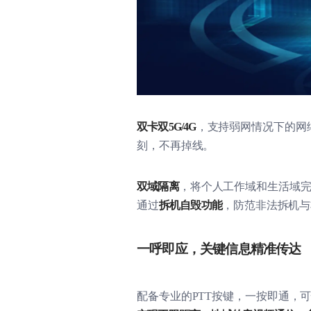
双卡双
5G/4G
，支持弱网情况下的网
刻，不再掉线。
双域隔离
，将个人工作域和生活域
通过
拆机自毁功能
，防范非法拆机与
一呼即应，关键信息精准传达
配备专业的
PTT
按键，一按即通，