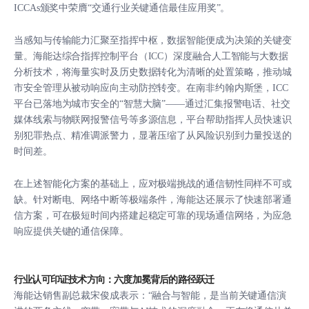
ICCAs颁奖中荣膺“交通行业关键通信最佳应用奖”。
当感知与传输能力汇聚至指挥中枢，数据智能便成为决策的关键变
量。海能达综合指挥控制平台（ICC）深度融合人工智能与大数据
分析技术，将海量实时及历史数据转化为清晰的处置策略，推动城
市安全管理从被动响应向主动防控转变。在南非约翰内斯堡，ICC
平台已落地为城市安全的“智慧大脑”——通过汇集报警电话、社交
媒体线索与物联网报警信号等多源信息，平台帮助指挥人员快速识
别犯罪热点、精准调派警力，显著压缩了从风险识别到力量投送的
时间差。
在上述智能化方案的基础上，应对极端挑战的通信韧性同样不可或
缺。针对断电、网络中断等极端条件，海能达还展示了快速部署通
信方案，可在极短时间内搭建起稳定可靠的现场通信网络，为应急
响应提供关键的通信保障。
行业认可印证技术方向：六度加冕背后的路径跃迁
海能达销售副总裁宋俊成表示：“融合与智能，是当前关键通信演