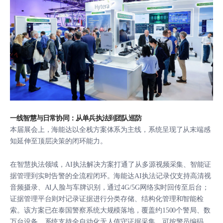
一线智慧与日常协同：从单兵执法到团队巡防
本届展会上，海能达以全栈方案体系为主线，系统呈现了从末端感
知延伸至顶层决策的闭环能力。
在智慧执法领域，AI执法解决方案打通了从多源视频采集、智能证
据管理到实时告警的全流程闭环。海能达AI执法记录仪支持高清视
音频摄录、AI人脸与车牌识别，通过4G/5G网络实时回传至后台；
证据管理平台则对记录证据进行分类存储、结构化管理和智能检
索。该方案已在泰国警察系统大规模落地，覆盖约1500个警局、数
万台设备。系统支持全自动化无人值守证据采集，可按警员编码、