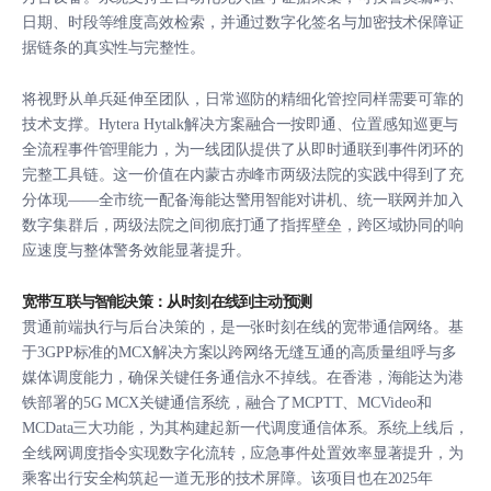
日期、时段等维度高效检索，并通过数字化签名与加密技术保障证
据链条的真实性与完整性。
将视野从单兵延伸至团队，日常巡防的精细化管控同样需要可靠的
技术支撑。Hytera Hytalk解决方案融合一按即通、位置感知巡更与
全流程事件管理能力，为一线团队提供了从即时通联到事件闭环的
完整工具链。这一价值在内蒙古赤峰市两级法院的实践中得到了充
分体现——全市统一配备海能达警用智能对讲机、统一联网并加入
数字集群后，两级法院之间彻底打通了指挥壁垒，跨区域协同的响
应速度与整体警务效能显著提升。
宽带互联与智能决策：从时刻在线到主动预测
贯通前端执行与后台决策的，是一张时刻在线的宽带通信网络。基
于3GPP标准的MCX解决方案以跨网络无缝互通的高质量组呼与多
媒体调度能力，确保关键任务通信永不掉线。在香港，海能达为港
铁部署的5G MCX关键通信系统，融合了MCPTT、MCVideo和
MCData三大功能，为其构建起新一代调度通信体系。系统上线后，
全线网调度指令实现数字化流转，应急事件处置效率显著提升，为
乘客出行安全构筑起一道无形的技术屏障。该项目也在2025年