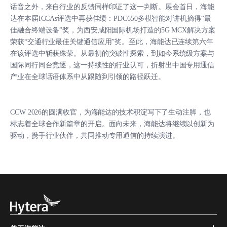
话音之外，来自行业的反馈同样印证了这一判断。展会首日，海能
达在本届ICCAs评选中再获佳绩：PDC650多模智能对讲机摘得“最
佳融合终端设备”奖，为西安咸阳国际机场打造的5G MCX解决方案
荣获“交通行业最佳关键通信应用”奖。至此，海能达已连续第六年
在该评选中斩获殊荣。从最初的突破性探索，到如今系统级方案与
国际同行同台竞逐，这一持续性的行业认可，折射出中国专用通信
产业在全球话语体系中从跟随到引领的路径跃迁。
CCW 2026的圆满收官，为海能达的技术积淀写下了生动注脚，也
标志着全球合作新篇章的开启。面向未来，海能达将继续以创新为
驱动，携手行业伙伴，共同推动专用通信的持续演进。