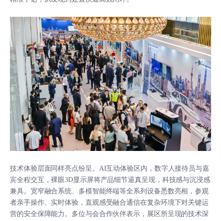
技术体验层面同样亮点纷呈。AI互动体验区内，数字人接待员与嘉
宾全程交互，裸眼3D显示屏将产品细节逼真呈现，科技感与沉浸感
兼具。宽窄融合系统、多模智能终端等全系列设备悉数亮相，参观
者亲手操作、实时体验，直观感受融合通信在复杂环境下对关键运
营的安全保障能力。多位与会合作伙伴表示，展区所呈现的技术深