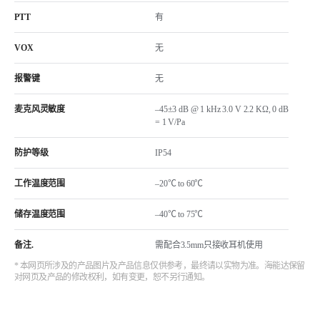
PTT
有
VOX
无
报警键
无
麦克风灵敏度
–45±3 dB @ 1 kHz 3.0 V 2.2 KΩ, 0 dB
= 1 V/Pa
防护等级
IP54
工作温度范围
–20℃ to 60℃
储存温度范围
–40℃ to 75℃
备注.
需配合3.5mm只接收耳机使用
* 本网页所涉及的产品图片及产品信息仅供参考，最终请以实物为准。海能达保留
对网页及产品的修改权利，如有变更，恕不另行通知。