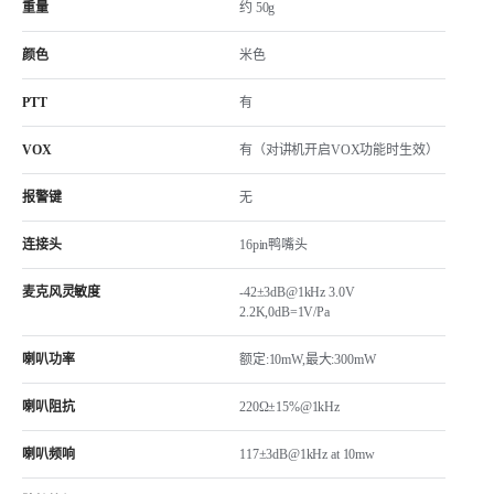
重量
约 50g
颜色
米色
PTT
有
VOX
有（对讲机开启VOX功能时生效）
报警键
无
连接头
16pin鸭嘴头
麦克风灵敏度
-42±3dB@1kHz 3.0V
2.2K,0dB=1V/Pa
喇叭功率
额定:10mW,最大:300mW
喇叭阻抗
220Ω±15%@1kHz
喇叭频响
117±3dB@1kHz at 10mw