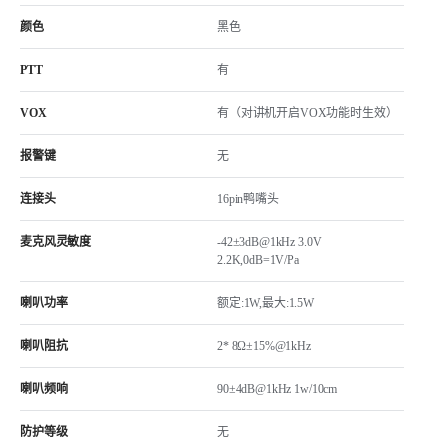
颜色
黑色
PTT
有
VOX
有（对讲机开启VOX功能时生效）
报警键
无
连接头
16pin鸭嘴头
麦克风灵敏度
-42±3dB@1kHz 3.0V
2.2K,0dB=1V/Pa
喇叭功率
额定:1W,最大:1.5W
喇叭阻抗
2* 8Ω±15%@1kHz
喇叭频响
90±4dB@1kHz 1w/10cm
防护等级
无