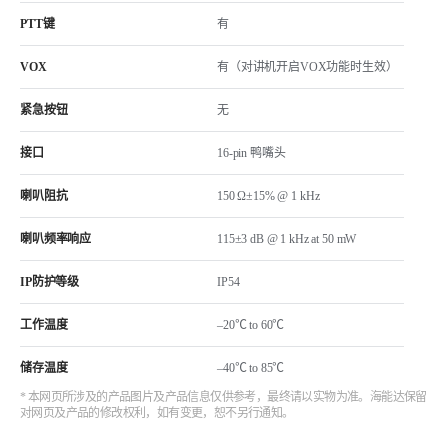
PTT键
有
VOX
有（对讲机开启VOX功能时生效）
紧急按钮
无
接口
16-pin 鸭嘴头
喇叭阻抗
150 Ω±15% @ 1 kHz
喇叭频率响应
115±3 dB @ 1 kHz at 50 mW
IP防护等级
IP54
工作温度
–20℃ to 60℃
储存温度
–40℃ to 85℃
* 本网页所涉及的产品图片及产品信息仅供参考，最终请以实物为准。海能达保留
对网页及产品的修改权利，如有变更，恕不另行通知。