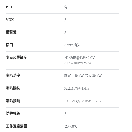
PTT
有
VOX
无
报警键
无
接口
2.5mm插头
麦克风灵敏度
-42±3dB@1kHz 2.0V
2.2KΩ;0dB=1V/Pa
喇叭功率
额定：10mW;最大:30mW
喇叭阻抗
32Ω±15%@1kHz
喇叭频响
100±3dB@1kHz at 0.179V
防护等级
无
工作温度范围
-20~60℃