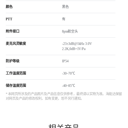
颜色
黑色
PTT
有
附件接口
8pin航空头
麦克风灵敏度
-23±3dB@1kHz 3.0V
2.2K,0dB=1V/Pa
防护等级
IP54
工作温度范围
-30~70℃
储存温度范围
-40~85℃
* 本网页所涉及的产品图片及产品信息仅供参考，最终请以实物为准。海能达保留
对网页及产品的修改权利，如有变更，恕不另行通知。