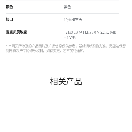
颜色
黑色
接口
10pin航空头
麦克风灵敏度
–21±3 dB @ 1 kHz 3.0 V 2.2 K, 0 dB
= 1 V/Pa
* 本网页所涉及的产品图片及产品信息仅供参考，最终请以实物为准。海能达保留
对网页及产品的修改权利，如有变更，恕不另行通知。
相关产品