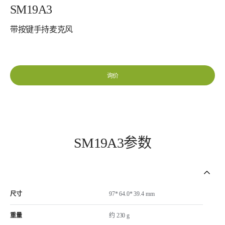
SM19A3
带按键手持麦克风
询价
SM19A3参数
尺寸
97* 64.0* 39.4 mm
重量
约 230 g