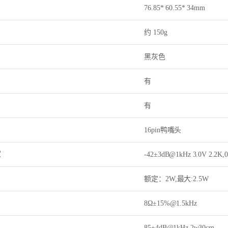
76.85* 60.55* 34mm
约 150g
黑灰色
有
有
16pin鸭嘴头
度
-42±3dB@1kHz 3.0V 2.2K,
额定：2W,最大:2.5W
8Ω±15%@1.5kHz
85±4dB@1kHz 2w30cm