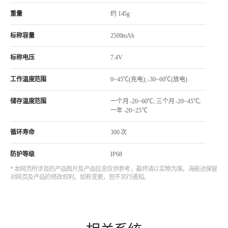
重量
约 145g
标称容量
2500mAh
标称电压
7.4V
工作温度范围
0~45℃(充电); -30~60℃(放电)
储存温度范围
一个月 -20~60℃; 三个月 -20~45℃;
一年 -20~25℃
循环寿命
300 次
防护等级
IP68
* 本网页所涉及的产品图片及产品信息仅供参考，最终请以实物为准。海能达保留
对网页及产品的修改权利，如有变更，恕不另行通知。