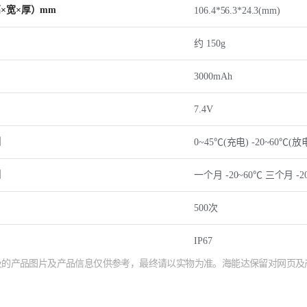
×宽×厚）mm
106.4*56.3*24.3(mm)
约 150g
3000mAh
7.4V
围
0~45℃(充电) -20~60℃(放
围
一个月 -20~60℃ 三个月 -20
500次
IP67
涉及的产品图片及产品信息仅供参考，最终请以实物为准。海能达保留对网页