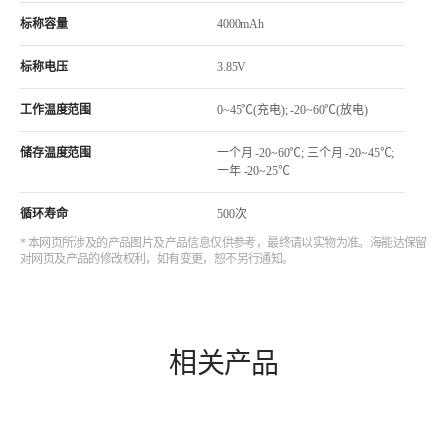
标称容量
4000mAh
标称电压
3.85V
工作温度范围
0~45℃(充电); -20~60℃(放电)
储存温度范围
一个月 -20~60℃; 三个月 -20~45℃;
一年 -20~25℃
循环寿命
500次
* 本网页所涉及的产品图片及产品信息仅供参考，最终请以实物为准。海能达保留
对网页及产品的修改权利，如有变更，恕不另行通知。
相关产品