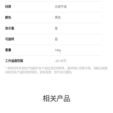
材质
头层牛皮
颜色
黑色
显示窗
是
可旋转
是
重量
146g
工作温度范围
-25~55℃
* 本网页所涉及的产品图片及产品信息仅供参考，最终请以实物为准。海能达保留
对网页及产品的修改权利，如有变更，恕不另行通知。
相关产品