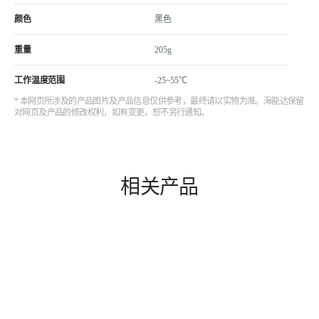
颜色
黑色
重量
205g
工作温度范围
-25~55℃
* 本网页所涉及的产品图片及产品信息仅供参考，最终请以实物为准。海能达保留
对网页及产品的修改权利，如有变更，恕不另行通知。
相关产品