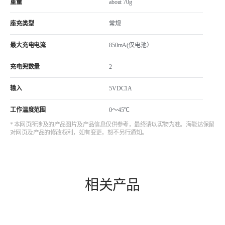
重量
about 70g
座充类型
常规
最大充电电流
850mA(仅电池）
充电兜数量
2
输入
5VDC1A
工作温度范围
0～45℃
* 本网页所涉及的产品图片及产品信息仅供参考，最终请以实物为准。海能达保留
对网页及产品的修改权利，如有变更，恕不另行通知。
相关产品