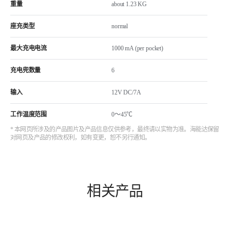
重量
about 1.23 KG
座充类型
normal
最大充电电流
1000 mA (per pocket)
充电兜数量
6
输入
12V DC/7A
工作温度范围
0～45℃
* 本网页所涉及的产品图片及产品信息仅供参考，最终请以实物为准。海能达保留
对网页及产品的修改权利，如有变更，恕不另行通知。
相关产品