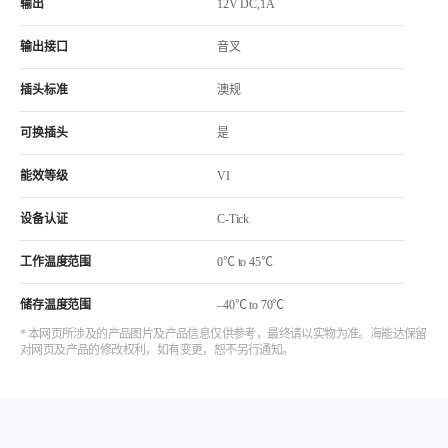
输出
12V DC,1A
输出接口
音叉
插头标准
澳规
可换插头
是
能效等级
VI
设备认证
C-Tick
工作温度范围
0℃ to 45℃
储存温度范围
–40℃ to 70℃
* 本网页所涉及的产品图片及产品信息仅供参考，最终请以实物为准。海能达保留
对网页及产品的修改权利，如有变更，恕不另行通知。