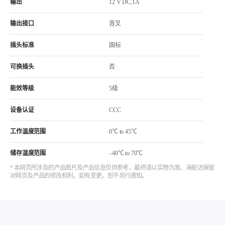
输出
12 V DC,1A
输出接口
音叉
插头标准
国标
可换插头
否
能效等级
5级
设备认证
CCC
工作温度范围
0℃ to 45℃
储存温度范围
–40℃ to 70℃
* 本网页所涉及的产品图片及产品信息仅供参考，最终请以实物为准。海能达保留
对网页及产品的修改权利，如有变更，恕不另行通知。