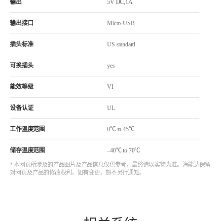
输出
5V DC,1A
输出接口
Micro-USB
插头标准
US standard
可换插头
yes
能效等级
VI
设备认证
UL
工作温度范围
0℃ to 45℃
储存温度范围
–40℃ to 70℃
* 本网页所涉及的产品图片及产品信息仅供参考，最终请以实物为准。海能达保留
对网页及产品的修改权利，如有变更，恕不另行通知。