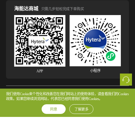
海能达商城
只需几步轻松完成下单购买
小程序
APP
我们使用Cookie来个性化和改善您在我们网站上的使用体验，请查看我们的Cookies
版权所有 © 2026 海能达通信股份有限公司
粤ICP备2022107854号 粤公网安备
政策。如果您继续浏览网站，代表您已经同意我们使用Cookies。
44030502002314号
同意
了解更多
法律声明
网站使用声明
隐私政策
Cookie政策
版权声明
许可协议