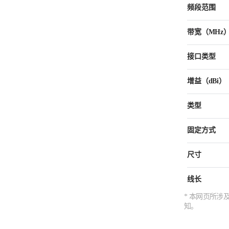
频段范围
带宽（MHz
接口类型
增益（dBi）
类型
固定方式
尺寸
线长
* 本网页所
知。