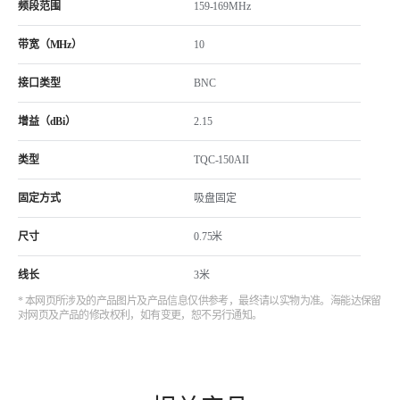
频段范围
159-169MHz
带宽（MHz）
10
接口类型
BNC
增益（dBi）
2.15
类型
TQC-150AII
固定方式
吸盘固定
尺寸
0.75米
线长
3米
* 本网页所涉及的产品图片及产品信息仅供参考，最终请以实物为准。海能达保留
对网页及产品的修改权利，如有变更，恕不另行通知。