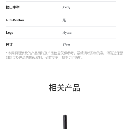
接口类型
SMA
GPS/BeiDou
是
Logo
Hytera
尺寸
17cm
* 本网页所涉及的产品图片及产品信息仅供参考，最终请以实物为准。海能达保留
对网页及产品的修改权利，如有变更，恕不另行通知。
相关产品