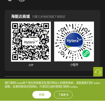
海能达商城
只需几步轻松完成下单购买
小程序
APP
我们使用Cookie来个性化和改善您在我们网站上的使用体验，请查看我们的Cookies
版权所有 © 2026 海能达通信股份有限公司
粤ICP备2022107854号 粤公网安备
政策。如果您继续浏览网站，代表您已经同意我们使用Cookies。
44030502002314号
同意
了解更多
法律声明
网站使用声明
隐私政策
Cookie政策
版权声明
许可协议