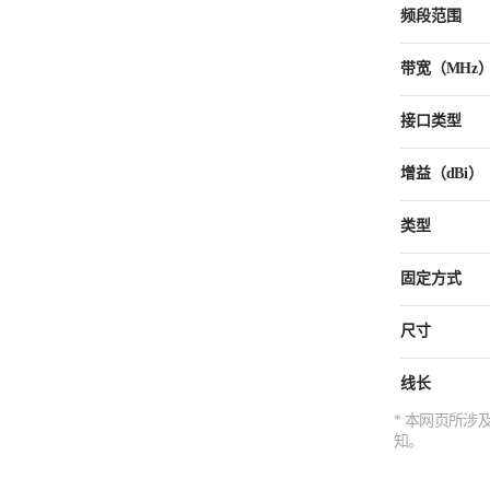
频段范围
带宽（MHz
接口类型
增益（dBi）
类型
固定方式
尺寸
线长
* 本网页所
知。