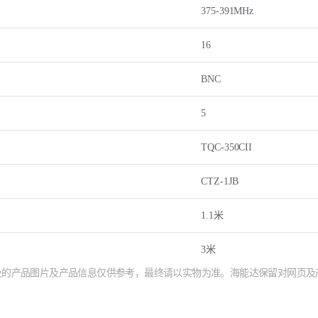
375-391MHz
）
16
BNC
5
TQC-350CII
CTZ-1JB
1.1米
3米
涉及的产品图片及产品信息仅供参考，最终请以实物为准。海能达保留对网页