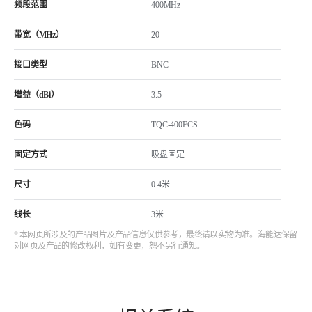
频段范围
400MHz
带宽（MHz）
20
接口类型
BNC
增益（dBi）
3.5
色码
TQC-400FCS
固定方式
吸盘固定
尺寸
0.4米
线长
3米
* 本网页所涉及的产品图片及产品信息仅供参考，最终请以实物为准。海能达保留
对网页及产品的修改权利，如有变更，恕不另行通知。