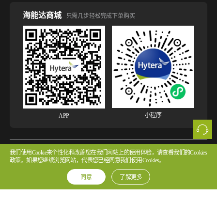
海能达商城
只需几步轻松完成下单购买
小程序
APP
我们使用Cookie来个性化和改善您在我们网站上的使用体验，请查看我们的Cookies
版权所有 © 2026 海能达通信股份有限公司
粤ICP备2022107854号 粤公网安备
政策。如果您继续浏览网站，代表您已经同意我们使用Cookies。
44030502002314号
同意
了解更多
法律声明
网站使用声明
隐私政策
Cookie政策
版权声明
许可协议