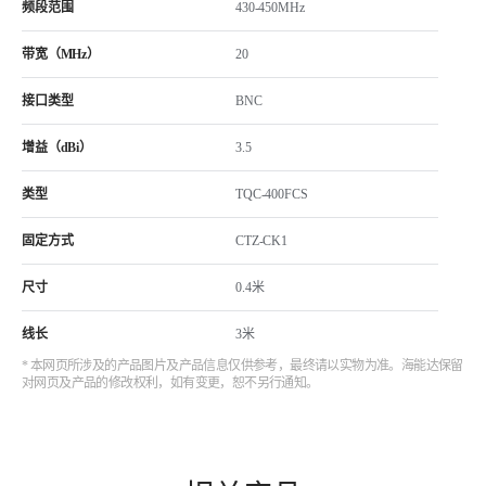
频段范围
430-450MHz
带宽（MHz）
20
接口类型
BNC
增益（dBi）
3.5
类型
TQC-400FCS
固定方式
CTZ-CK1
尺寸
0.4米
线长
3米
* 本网页所涉及的产品图片及产品信息仅供参考，最终请以实物为准。海能达保留
对网页及产品的修改权利，如有变更，恕不另行通知。