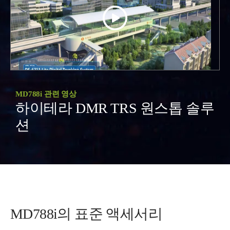
MD788i 관련 영상
하이테라 DMR TRS 원스톱 솔루
션
MD788i의 표준 액세서리