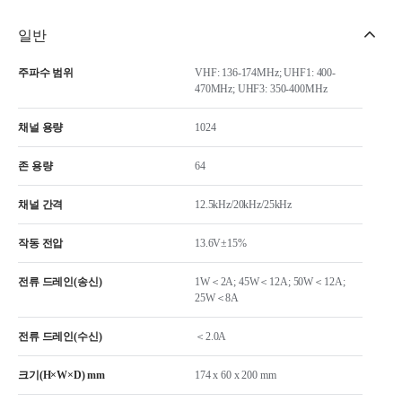
일반
주파수 범위
VHF: 136-174MHz; UHF1: 400-
470MHz; UHF3: 350-400MHz
채널 용량
1024
존 용량
64
채널 간격
12.5kHz/20kHz/25kHz
작동 전압
13.6V±15%
전류 드레인(송신)
1W＜2A; 45W＜12A; 50W＜12A;
25W＜8A
전류 드레인(수신)
＜2.0A
크기(H×W×D) mm
174 x 60 x 200 mm