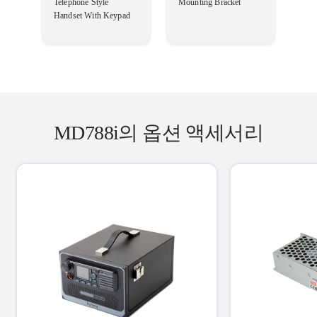
Telephone Style
Mounting Bracket
Handset With Keypad
MD788i의 옵션 액세서리