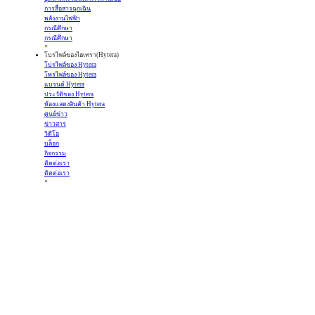
การสื่อสารฉุกเฉิน
พลังงานไฟฟ้า
กรณีศึกษา
กรณีศึกษา
×
โปรไฟล์ของไฮเทรา(Hytera)
โปรไฟล์ของ Hytera
โพรไฟล์ของ Hytera
แบรนด์ Hytera
ประวัติของ Hytera
ห้องแสดงสินค้า Hytera
ศูนย์ข่าว
ข่าวสาร
วิดีโอ
บล็อก
กิจกรรม
ติดต่อเรา
ติดต่อเรา
×