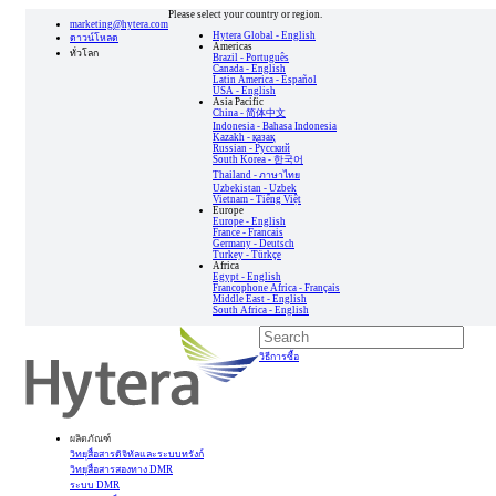
Please select your country or region.
marketing@hytera.com
Hytera Global - English
ดาวน์โหลด
Americas
ทั่วโลก
Brazil - Português
Canada - English
Latin America - Español
USA - English
Asia Pacific
China - 简体中文
Indonesia - Bahasa Indonesia
Kazakh - қазақ
Russian - Pусский
South Korea - 한국어
Thailand - ภาษาไทย
Uzbekistan - Uzbek
Vietnam - Tiếng Việt
Europe
Europe - English
France - Francais
Germany - Deutsch
Turkey - Türkçe
Africa
Egypt - English
Francophone Africa - Français
Middle East - English
South Africa - English
วิธีการซื้อ
ผลิตภัณฑ์
วิทยุสื่อสารดิจิทัลและระบบทรังก์
วิทยุสื่อสารสองทาง DMR
ระบบ DMR