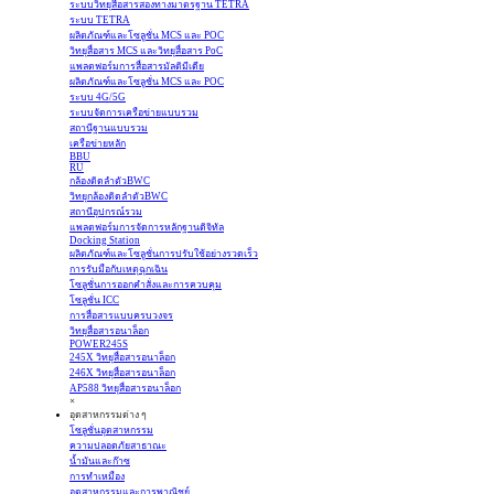
ระบบวิทยุสื่อสารสองทางมาตรฐาน TETRA
ระบบ TETRA
ผลิตภัณฑ์และโซลูชั่น MCS และ POC
วิทยุสื่อสาร MCS และวิทยุสื่อสาร PoC
แพลตฟอร์มการสื่อสารมัลติมีเดีย
ผลิตภัณฑ์และโซลูชั่น MCS และ POC
ระบบ 4G/5G
ระบบจัดการเครือข่ายแบบรวม
สถานีฐานแบบรวม
เครือข่ายหลัก
BBU
RU
กล้องติดลำตัวBWC
วิทยุกล้องติดลำตัวBWC
สถานีอุปกรณ์รวม
แพลตฟอร์มการจัดการหลักฐานดิจิทัล
Docking Station
ผลิตภัณฑ์และโซลูชั่นการปรับใช้อย่างรวดเร็ว
การรับมือกับเหตุฉุกเฉิน
โซลูชั่นการออกคำสั่งและการควบคุม
โซลูชั่น ICC
การสื่อสารแบบครบวงจร
วิทยุสื่อสารอนาล็อก
POWER245S
245X วิทยุสื่อสารอนาล็อก
246X วิทยุสื่อสารอนาล็อก
AP588 วิทยุสื่อสารอนาล็อก
×
อุตสาหกรรมต่าง ๆ
โซลูชั่นอุตสาหกรรม
ความปลอดภัยสาธาณะ
น้ำมันและก๊าซ
การทำเหมือง
อุตสาหกรรมและการพาณิชย์